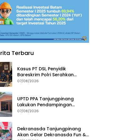
rita Terbaru
Kasus PT DSI, Penyidik
Bareskrim Polri Serahkan
Berkas dan Tersangka AS ke
07/08/2026
Kejari Depok
UPTD PPA Tanjungpinang
Lakukan Pendampingan
Intensif Siswi SMP Korban
07/08/2026
Asusila
Dekranasda Tanjungpinang
Akan Gelar Dekranasda Fun &