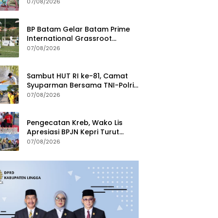
Run 2026 di Kawasan Gedung
07/08/2026
Gonggong
BP Batam Gelar Batam Prime
International Grassroot
Football Festival 2026
07/08/2026
Sambut HUT RI ke-81, Camat
Syuparman Bersama TNI-Polri
dan Instansi Goro di Pantai
07/08/2026
Piwang
Pengecatan Kreb, Wako Lis
Apresiasi BPJN Kepri Turut
Jaga Kebersihan dan
07/08/2026
Keindahan Ruas Jalan