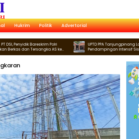
al
Hukrim
Politik
Advertorial
dik Bareskrim Polri
UPTD PPA Tanjungpinang Lakukan
dan Tersangka AS ke
Pendampingan Intensif Siswi SMP Korb
Asusila
ngkaran