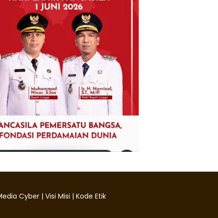
edia Cyber
|
Visi Misi
|
Kode Etik