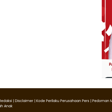
Redaksi
|
Disclaimer
|
Kode Perilaku Perusahaan Pers
|
Pedoman M
h Anak