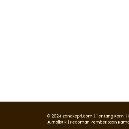
©
2024
zonakepri.com |
Tentang Kami
|
Jurnalistik
|
Pedoman Pemberitaan Rama