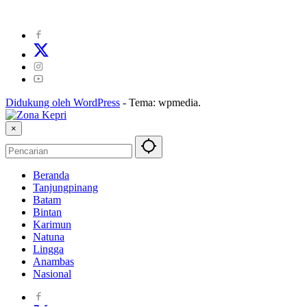
©
2024
zonakepri.com |
Tentang Kami
|
Redaksi
|
Disclaimer
|
Kode P
Didukung oleh WordPress
-
Tema: wpmedia.
×
Beranda
Tanjungpinang
Batam
Bintan
Karimun
Natuna
Lingga
Anambas
Nasional