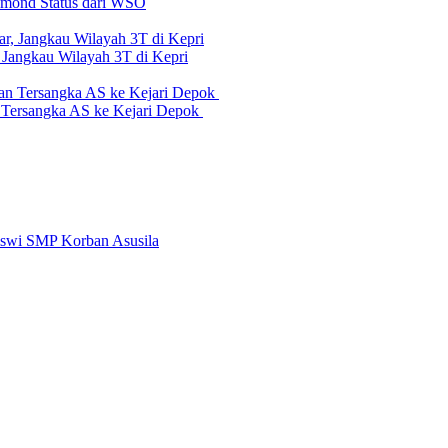
iamond Status dari WSO
 Jangkau Wilayah 3T di Kepri
n Tersangka AS ke Kejari Depok
swi SMP Korban Asusila