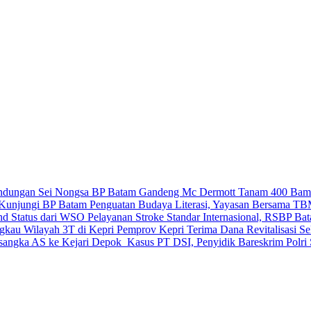
BP Batam Gandeng Mc Dermott Tanam 400 Bamb
Penguatan Budaya Literasi, Yayasan Bersama T
Pelayanan Stroke Standar Internasional, RSBP B
Pemprov Kepri Terima Dana Revitalisasi Se
Kasus PT DSI, Penyidik Bareskrim Polri