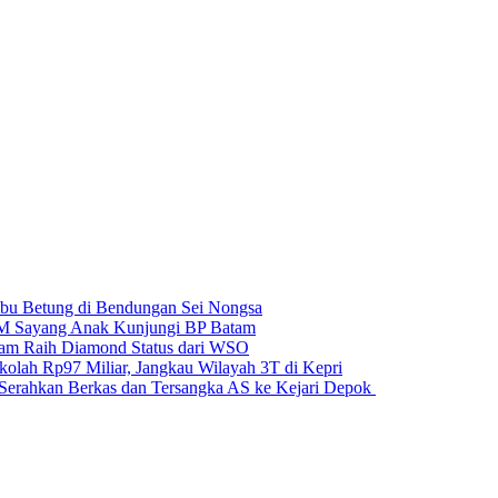
u Betung di Bendungan Sei Nongsa
BM Sayang Anak Kunjungi BP Batam
atam Raih Diamond Status dari WSO
kolah Rp97 Miliar, Jangkau Wilayah 3T di Kepri
 Serahkan Berkas dan Tersangka AS ke Kejari Depok