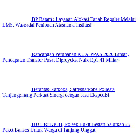
BP Batam : Layanan Alokasi Tanah Reguler Melalui
LMS, Waspadai Penipuan Atasnama Institusi
Rancangan Perubahan KUA-PPAS 2026 Bintan,
Pendapatan Transfer Pusat Diproyeksi Naik Rp1,41 Miliar
Berantas Narkoba, Satresnarkoba Polresta
Tanjungpinang Perkuat Sinergi dengan Jasa Ekspedisi
HUT RI Ke-81, Polsek Bukit Bestari Salurkan 25
Paket Bansos Untuk Warga di Tanjung Unggat