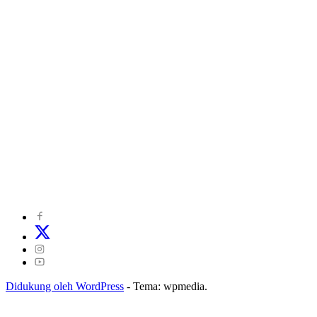
©
2024
zonakepri.com |
Tentang Kami
|
Redaksi
|
Disclaimer
|
Kode Perilaku Perusahaan Pers
|
Pedoman Media Cyber
|
Visi Misi
|
Kode Etik Jurnalistik
|
Pedoman Pemberitaan Ramah Anak
Didukung oleh WordPress
-
Tema: wpmedia.