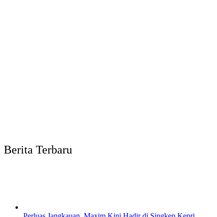
Berita Terbaru
Perluas Jangkauan, Maxim Kini Hadir di Singkep Kepri