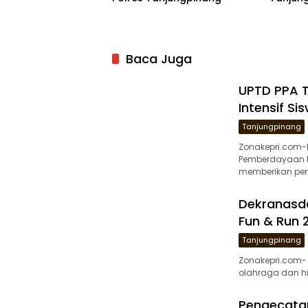
Baca Juga
UPTD PPA 
Intensif Si
Tanjungpinang
Zonakepri.com-
Pemberdayaan M
memberikan pen
Dekranasd
Fun & Run
Tanjungpinang
Zonakepri.com-
olahraga dan h
Pengecatan