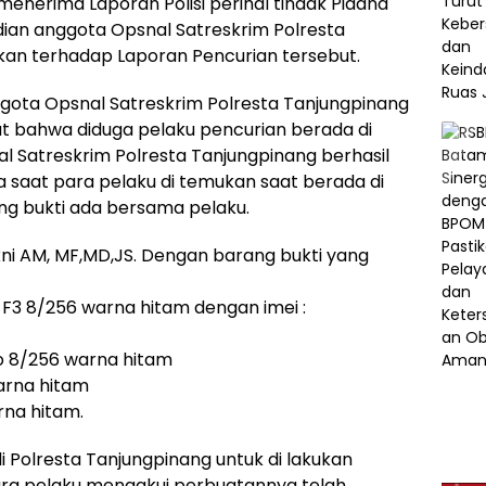
 menerima Laporan Polisi perihal tindak Pidana
dian anggota Opsnal Satreskrim Polresta
kan terhadap Laporan Pencurian tersebut.
ggota Opsnal Satreskrim Polresta Tanjungpinang
t bahwa diduga pelaku pencurian berada di
nal Satreskrim Polresta Tanjungpinang berhasil
aat para pelaku di temukan saat berada di
ng bukti ada bersama pelaku.
ni AM, MF,MD,JS. Dengan barang bukti yang
 F3 8/256 warna hitam dengan imei :
ro 8/256 warna hitam
arna hitam
rna hitam.
 Polresta Tanjungpinang untuk di lakukan
ara pelaku mengakui perbuatannya telah