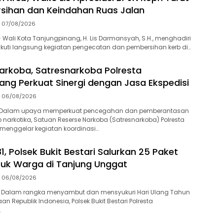
sihan dan Keindahan Ruas Jalan
07/08/2026
Wali Kota Tanjungpinang, H. Lis Darmansyah, S.H., menghadiri
kuti langsung kegiatan pengecatan dan pembersihan kerb di…
arkoba, Satresnarkoba Polresta
ang Perkuat Sinergi dengan Jasa Ekspedisi
06/08/2026
-Dalam upaya memperkuat pencegahan dan pemberantasan
 narkotika, Satuan Reserse Narkoba (Satresnarkoba) Polresta
menggelar kegiatan koordinasi…
1, Polsek Bukit Bestari Salurkan 25 Paket
uk Warga di Tanjung Unggat
06/08/2026
 Dalam rangka menyambut dan mensyukuri Hari Ulang Tahun
n Republik Indonesia, Polsek Bukit Bestari Polresta
…