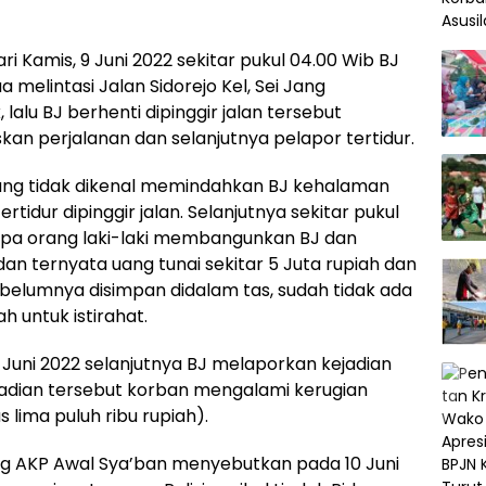
i Kamis, 9 Juni 2022 sekitar pukul 04.00 Wib BJ
elintasi Jalan Sidorejo Kel, Sei Jang
alu BJ berhenti dipinggir jalan tersebut
an perjalanan dan selanjutnya pelapor tertidur.
ang tidak dikenal memindahkan BJ kehalaman
idur dipinggir jalan. Selanjutnya sekitar pukul
apa orang laki-laki membangunkan BJ dan
n ternyata uang tunai sekitar 5 Juta rupiah dan
ebelumnya disimpan didalam tas, sudah tidak ada
h untuk istirahat.
 Juni 2022 selanjutnya BJ melaporkan kejadian
ejadian tersebut korban mengalami kerugian
us lima puluh ribu rupiah).
ng AKP Awal Sya’ban menyebutkan pada 10 Juni