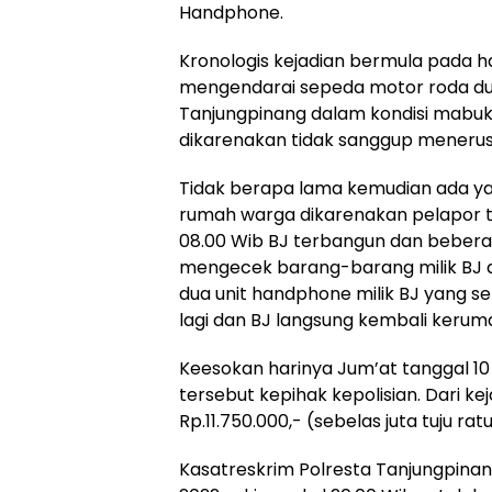
Handphone.
Kronologis kejadian bermula pada har
mengendarai sepeda motor roda dua m
Tanjungpinang dalam kondisi mabuk, l
dikarenakan tidak sanggup menerusk
Tidak berapa lama kemudian ada y
rumah warga dikarenakan pelapor tert
08.00 Wib BJ terbangun dan beber
mengecek barang-barang milik BJ da
dua unit handphone milik BJ yang s
lagi dan BJ langsung kembali keruma
Keesokan harinya Jum’at tanggal 10
tersebut kepihak kepolisian. Dari k
Rp.11.750.000,- (sebelas juta tuju rat
Kasatreskrim Polresta Tanjungpina