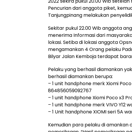
2022 sekira pukul 20.00 Wib setelah
Pencurian dari anggota piket, kemu
Tanjungpinang melakukan penyelidi
Sekitar pukul 22.00 Wib anggota an
menerima Informasi dari masyaraka
lokasi. Setiba di lokasi anggota Ops
mengamankan 4 Orang pelaku Pada s
Bilyar Jalan Kemboja terdapat bara
Pelaku yang berhasil diamankan yak
berhasil diamankan berupa:
– 1 unit handphone merk Xiomi Poco
864856059092767
– 1 unit handphone Xiomi Poco x3 P
– 1 unit handphone merk VIVO Y12 w
– 1 Unit handphone XIOMI seri 5A wa
Kemudian para pelaku di amankan di
pemeriksaan. “Hasil pemeriksaan p