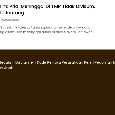
rim: Pria Meninggal Di TMP Tidak Divisum,
it Jantung
06/08/2026
 Satreskrim Polresta Tanjungpinang memastikan kematian
 yang ditemukan meninggal dunia di area Makam Pahlawan
Redaksi
|
Disclaimer
|
Kode Perilaku Perusahaan Pers
|
Pedoman M
h Anak
media.