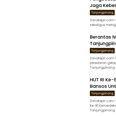
Jaga Keber
Tanjungpinang
Zonakepri.com— 
sekaligus mengi
Berantas N
Tanjungpin
Tanjungpinang
Zonakepri.com
peredaran gelap
Tanjungpinang 
HUT RI Ke-8
Bansos Unt
Tanjungpinang
Zonakepri.com–
Ke-81 Kemerdekaa
Tanjungpinang