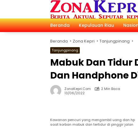
Langsung
ke
konten
Beranda
Kepulauan Riau
Nasion
Beranda
Zona Kepri
Tanjungpinang
Tanjungpinang
Mabuk Dan Tidur D
Dan Handphone D
ZonaKepri.com
2 Min Baca
13/06/2022
Kawanan pencuri yang mengambil uang dan hp
saat korban mabuk dan tertidur di pinggir jalan