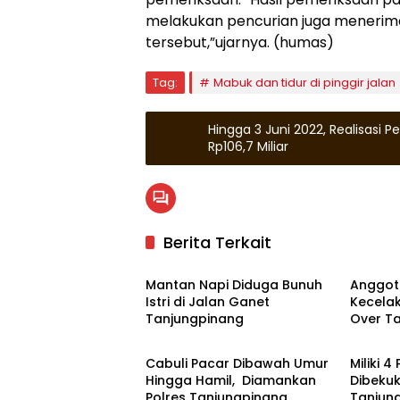
melakukan pencurian juga menerim
tersebut,”ujarnya. (humas)
Tag:
Mabuk dan tidur di pinggir jalan
Hingga 3 Juni 2022, Realisasi 
Rp106,7 Miliar
Berita Terkait
Hukrim
Hukrim
Mantan Napi Diduga Bunuh
Anggot
Istri di Jalan Ganet
Kecelak
Tanjungpinang
Over T
Zona Kepri
Tanjun
Cabuli Pacar Dibawah Umur
Miliki 4
Hingga Hamil, Diamankan
Dibekuk
Polres Tanjungpinang
Tanjun