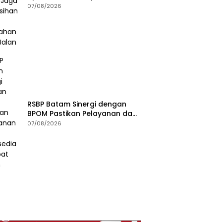
Jaga Kebersihan dan
07/08/2026
Keindahan Ruas Jalan
RSBP Batam Sinergi dengan
BPOM Pastikan Pelayanan dan
Ketersediaan Obat Aman
07/08/2026