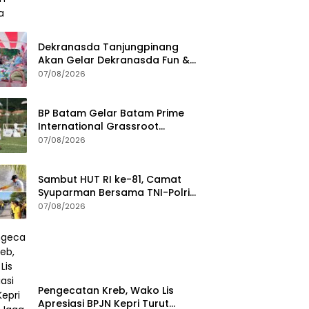
Dekranasda Tanjungpinang
Akan Gelar Dekranasda Fun &
Run 2026 di Kawasan Gedung
07/08/2026
Gonggong
BP Batam Gelar Batam Prime
International Grassroot
Football Festival 2026
07/08/2026
Sambut HUT RI ke-81, Camat
Syuparman Bersama TNI-Polri
dan Instansi Goro di Pantai
07/08/2026
Piwang
Pengecatan Kreb, Wako Lis
Apresiasi BPJN Kepri Turut