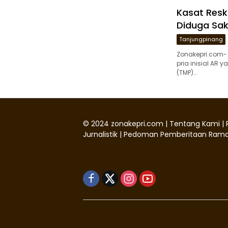
Kasat Resk
Diduga Sak
Tanjungpinang
Zonakepri.com-
pria inisial AR
(TMP)…
©
2024
zonakepri.com |
Tentang Kami
|
Jurnalistik
|
Pedoman Pemberitaan Rama
Didukung oleh WordPress
-
Tema: wp