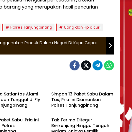
a barang yang merupakan hasil pencurian
Polres Tanjungpinang
Uang dan Hp dicuri
Penggunakan Produk Dalam Negeri Di Kepri Capai
Tanjungpinang
a Satlantas Alami
Simpan 13 Paket Sabu Dalam
aan Tunggal di Fly
Tas, Pria Ini Diamankan
anjungpinang
Polres Tanjungpinang
gpinang
Tanjungpinang
 Paket Sabu, Pria Ini
Tak Terima Ditegur
 Polres
Berkunjung Hingga Tengah
gpinang
Malam, Aniaya Pemilik