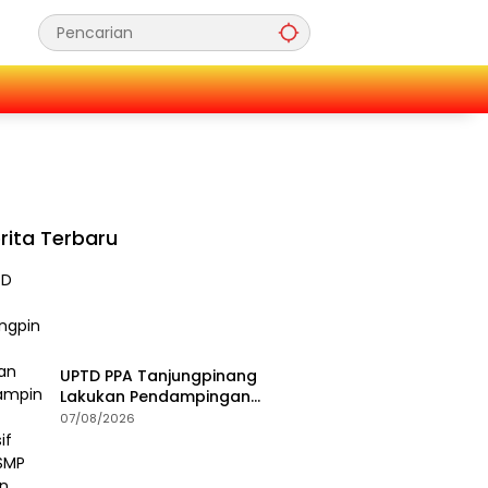
rita Terbaru
UPTD PPA Tanjungpinang
Lakukan Pendampingan
Intensif Siswi SMP Korban
07/08/2026
Asusila