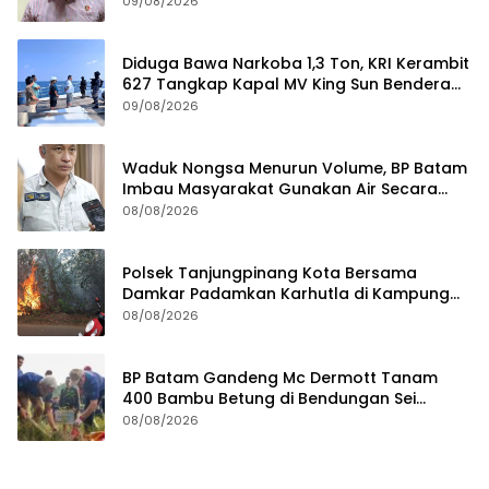
09/08/2026
Diduga Bawa Narkoba 1,3 Ton, KRI Kerambit
627 Tangkap Kapal MV King Sun Bendera
Tanzania
09/08/2026
Waduk Nongsa Menurun Volume, BP Batam
Imbau Masyarakat Gunakan Air Secara
Bijak
08/08/2026
Polsek Tanjungpinang Kota Bersama
Damkar Padamkan Karhutla di Kampung
Bugis
08/08/2026
BP Batam Gandeng Mc Dermott Tanam
400 Bambu Betung di Bendungan Sei
Nongsa
08/08/2026