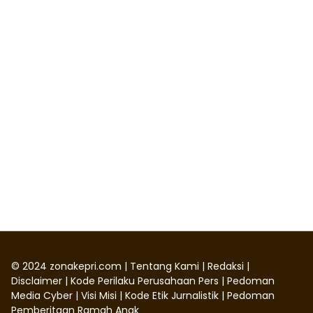
©
2024
zonakepri.com |
Tentang Kami
|
Redaksi
|
Disclaimer
|
Kode Perilaku Perusahaan Pers
|
Pedoman
Media Cyber
|
Visi Misi
|
Kode Etik Jurnalistik
|
Pedoman
Pemberitaan Ramah Anak