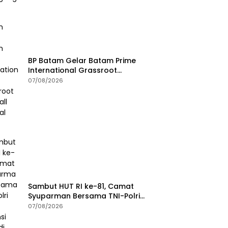
BP Batam Gelar Batam Prime
International Grassroot
Football Festival 2026
07/08/2026
Sambut HUT RI ke-81, Camat
Syuparman Bersama TNI-Polri
dan Instansi Goro di Pantai
07/08/2026
Piwang