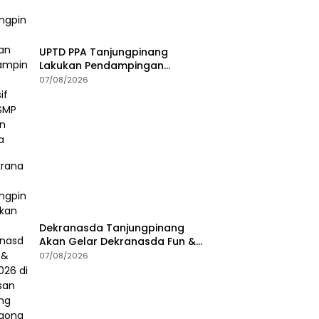
UPTD PPA Tanjungpinang
Lakukan Pendampingan
Intensif Siswi SMP Korban
07/08/2026
Asusila
Dekranasda Tanjungpinang
Akan Gelar Dekranasda Fun &
Run 2026 di Kawasan Gedung
07/08/2026
Gonggong