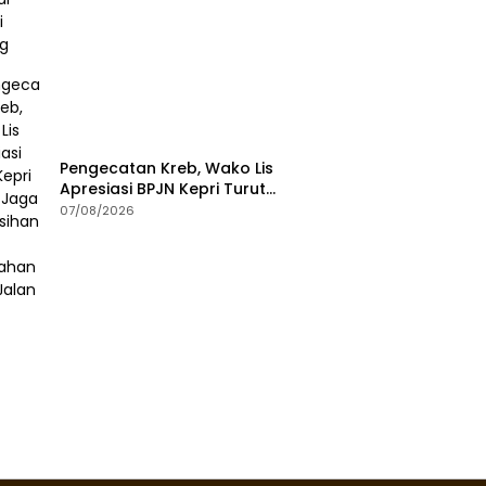
Pengecatan Kreb, Wako Lis
Apresiasi BPJN Kepri Turut
Jaga Kebersihan dan
07/08/2026
Keindahan Ruas Jalan