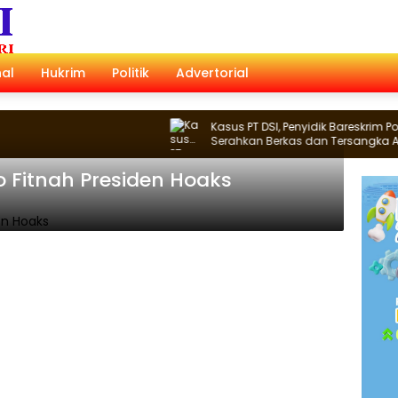
al
Hukrim
Politik
Advertorial
Kasus PT DSI, Penyidik Bareskrim Polri
Serahkan Berkas dan Tersangka AS ke
Kejari Depok
 Fitnah Presiden Hoaks