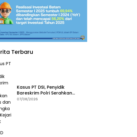
rita Terbaru
Kasus PT DSI, Penyidik
Bareskrim Polri Serahkan
Berkas dan Tersangka AS ke
07/08/2026
Kejari Depok