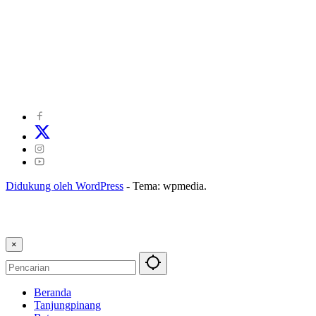
©
2024
zonakepri.com |
Tentang Kami
|
Redaksi
|
Disclaimer
|
Kode Perilaku Perusahaan Pers
|
Pedoman Media Cyber
|
Visi Misi
|
Kode Etik Jurnalistik
|
Pedoman Pemberitaan Ramah Anak
Didukung oleh WordPress
-
Tema: wpmedia.
×
Beranda
Tanjungpinang