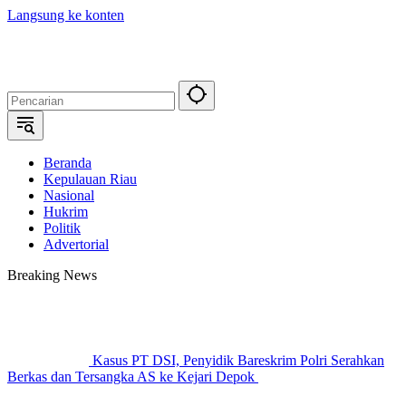
Langsung ke konten
Beranda
Kepulauan Riau
Nasional
Hukrim
Politik
Advertorial
Breaking News
Kasus PT DSI, Penyidik Bareskrim Polri Serahkan
Berkas dan Tersangka AS ke Kejari Depok