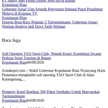
PT Sunny Mas Prima Agung 3000 Ha di Bintan
Kepulauan Riau
Gubernur Ansar Ulas Sejarah Penyengat Sebagai Pusat Peradaban
Melayu di Kompas TV
Kepulauan Riau
Dragon Boat Race Pelantar 3 Tanjungpinang, Gubernur Ansar:
Warisan Budaya Jadi Daya Tarik Wisman
Baca Juga
Soft Opening TAO Sport Club, Wagub Kepri: Kontribusi Swasta
Perkuat Sport Tourism di Batam
Kepulauan Riau
06/08/2026
Zonakepri.com – Wakil Gubernur Kepulauan Riau Nyanyang Haris
Pratamura menghadiri soft opening TAO Sport Club di Jalan
Karangetang,…
Pemprov Kepri Bagikan 500 Paket Sembako Untuk Masyarakat
Tanjungpinang
Kepulauan Riau
04/08/2026