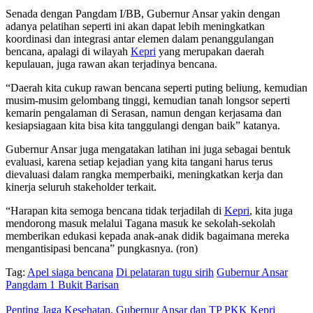
Senada dengan Pangdam I/BB, Gubernur Ansar yakin dengan
adanya pelatihan seperti ini akan dapat lebih meningkatkan
koordinasi dan integrasi antar elemen dalam penanggulangan
bencana, apalagi di wilayah
Kepri
yang merupakan daerah
kepulauan, juga rawan akan terjadinya bencana.
“Daerah kita cukup rawan bencana seperti puting beliung, kemudian
musim-musim gelombang tinggi, kemudian tanah longsor seperti
kemarin pengalaman di Serasan, namun dengan kerjasama dan
kesiapsiagaan kita bisa kita tanggulangi dengan baik” katanya.
Gubernur Ansar juga mengatakan latihan ini juga sebagai bentuk
evaluasi, karena setiap kejadian yang kita tangani harus terus
dievaluasi dalam rangka memperbaiki, meningkatkan kerja dan
kinerja seluruh stakeholder terkait.
“Harapan kita semoga bencana tidak terjadilah di
Kepri
, kita juga
mendorong masuk melalui Tagana masuk ke sekolah-sekolah
memberikan edukasi kepada anak-anak didik bagaimana mereka
mengantisipasi bencana” pungkasnya. (ron)
Tag:
Apel siaga bencana
Di pelataran tugu sirih
Gubernur Ansar
Pangdam 1 Bukit Barisan
Penting Jaga Kesehatan, Gubernur Ansar dan TP PKK Kepri