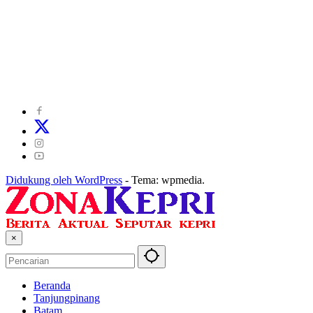
©
2024
zonakepri.com |
Tentang Kami
|
Redaksi
|
Disclaimer
|
Kode Perilaku Perusahaan Pers
|
Pedoman Media Cyber
|
Visi Misi
|
Kode Etik Jurnalistik
|
Pedoman Pemberitaan Ramah Anak
Didukung oleh WordPress
-
Tema: wpmedia.
×
Beranda
Tanjungpinang
Batam