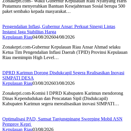
Zonakepri.com– Wakil Gubernur Kepulauan Riau Nyanyang Haris
Pratamura menyerahkan Bantuan Kesejahteraan Sosial berupa 500
paket sembako kepada masyarakat…
Pengendalian Inflasi, Gubernur Ansar: Perkuat Sinergi Lintas
Instansi Jaga Stabilitas Harga
Kepulauan Riau
04/08/2026
04/08/2026
Zonakepri.com-Gubernur Kepulauan Riau Ansar Ahmad selaku
Ketua Tim Pengendalian Inflasi Daerah (TPID) Provinsi Kepulauan
Riau memimpin High Level…
DPRD Karimun Dorong Disdukcapil Segera Realisasikan Inovasi
SIMPATI DESA
Kepulauan Riau
03/08/2026
03/08/2026
Zonakepri.com-Komisi I DPRD Kabupaten Karimun mendorong
Dinas Kependudukan dan Pencatatan Sipil (Disdukcapil)
Kabupaten Karimun segera merealisasikan inovasi SIMPATI…
Optimalisasi PAD, Samsat Tanjungpinang Sweeping Mobil ASN
Pemprov Kepri
Kepulauan Riau
03/08/2026