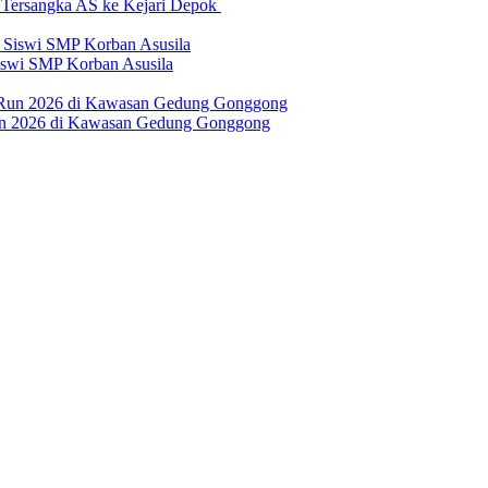
n Tersangka AS ke Kejari Depok
swi SMP Korban Asusila
un 2026 di Kawasan Gedung Gonggong
erilaku Perusahaan Pers
|
Pedoman Media Cyber
|
Visi Misi
|
Kode Eti