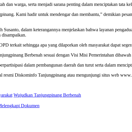
h dan warga, serta menjadi sarana penting dalam menciptakan tata kelo
jungpinang. Kami hadir untuk mendengar dan membantu,” demikian pesa
 Susanto, dalam keterangannya menjelaskan bahwa layanan pengaduan
h disampaikan.
D terkait sehingga apa yang dilaporkan oleh masyarakat dapat segera 
Tanjungpinang Berbenah sesuai dengan Visi Misi Pemerintahan dibawa
berpartisipasi dalam pembangunan daerah dan turut serta dalam mencipt
sial resmi Diskominfo Tanjungpinang atau mengunjungi situs web www.
arakat
Wujudkan Tanjungpinang Berbenah
 Melengkapi Dokumen