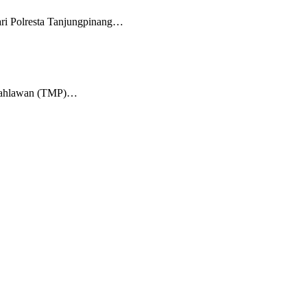
ri Polresta Tanjungpinang…
m Pahlawan (TMP)…