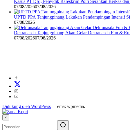
Kasus PT DSI, Penyidik Bareskrim Polri Serahkan Berkas da
07/08/2026
07/08/2026
UPTD PPA Tanjungpinang Lakukan Pendampingan Intensif Si
07/08/2026
Dekranasda Tanjungpinang Akan Gelar Dekranasda Fun & R
07/08/2026
07/08/2026
©
2024
zonakepri.com |
Tentang Kami
|
Redaksi
|
Disclaimer
|
Kode P
Didukung oleh WordPress
-
Tema: wpmedia.
×