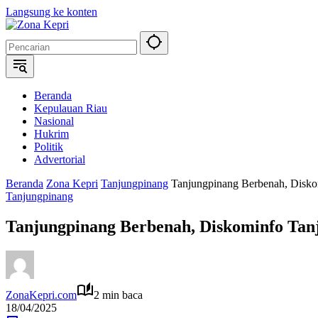
Langsung ke konten
Beranda
Kepulauan Riau
Nasional
Hukrim
Politik
Advertorial
Beranda
Zona Kepri
Tanjungpinang
Tanjungpinang Berbenah, Disk
Tanjungpinang
Tanjungpinang Berbenah, Diskominfo Ta
ZonaKepri.com
2 min baca
18/04/2025