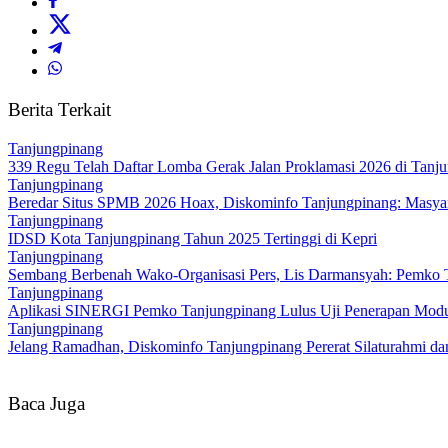
Berita Terkait
Tanjungpinang
339 Regu Telah Daftar Lomba Gerak Jalan Proklamasi 2026 di Tanj
Tanjungpinang
Beredar Situs SPMB 2026 Hoax, Diskominfo Tanjungpinang: Masya
Tanjungpinang
IDSD Kota Tanjungpinang Tahun 2025 Tertinggi di Kepri
Tanjungpinang
Sembang Berbenah Wako-Organisasi Pers, Lis Darmansyah: Pemko 
Tanjungpinang
Aplikasi SINERGI Pemko Tanjungpinang Lulus Uji Penerapan Mod
Tanjungpinang
Jelang Ramadhan, Diskominfo Tanjungpinang Pererat Silaturahmi d
Baca Juga