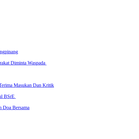
ungpinang
rakat Diminta Waspada
Terima Masukan Dan Kritik
ul BSrE
an Doa Bersama