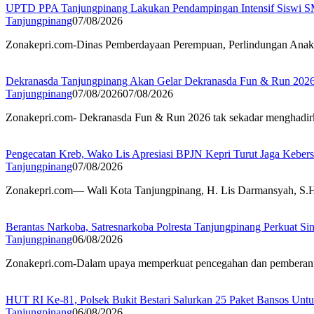
UPTD PPA Tanjungpinang Lakukan Pendampingan Intensif Siswi S
Tanjungpinang
07/08/2026
Zonakepri.com-Dinas Pemberdayaan Perempuan, Perlindungan Ana
Dekranasda Tanjungpinang Akan Gelar Dekranasda Fun & Run 20
Tanjungpinang
07/08/2026
07/08/2026
Zonakepri.com- Dekranasda Fun & Run 2026 tak sekadar menghadirk
Pengecatan Kreb, Wako Lis Apresiasi BPJN Kepri Turut Jaga Keber
Tanjungpinang
07/08/2026
Zonakepri.com— Wali Kota Tanjungpinang, H. Lis Darmansyah, S.H.,
Berantas Narkoba, Satresnarkoba Polresta Tanjungpinang Perkuat Sin
Tanjungpinang
06/08/2026
Zonakepri.com-Dalam upaya memperkuat pencegahan dan pemberantasa
HUT RI Ke-81, Polsek Bukit Bestari Salurkan 25 Paket Bansos Unt
Tanjungpinang
06/08/2026