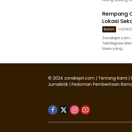
Rempang Ce
Lokasi Seko
Batam
02/08/
Zonakepri.com-
Terintegrasi Me
tawa yang…
©
2024
zonakepri.com |
Tentang Kami
|
Jurnalistik
|
Pedoman Pemberitaan Rama
Didukung oleh WordPress
-
Tema: wp