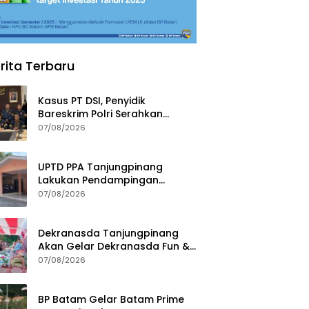
rita Terbaru
Kasus PT DSI, Penyidik
Bareskrim Polri Serahkan
Berkas dan Tersangka AS ke
07/08/2026
Kejari Depok
UPTD PPA Tanjungpinang
Lakukan Pendampingan
Intensif Siswi SMP Korban
07/08/2026
Asusila
Dekranasda Tanjungpinang
Akan Gelar Dekranasda Fun &
Run 2026 di Kawasan Gedung
07/08/2026
Gonggong
BP Batam Gelar Batam Prime