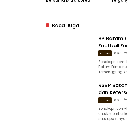
Bersama Mitra Korea
Tergan
Baca Juga
BP Batam G
Football Fe
Batam
07/08/
Zonakepri.com-
Batam Prime Inte
Temenggung Ab
RSBP Batam
dan Keter
Batam
07/08/
Zonakepri.com-
untuk memberik
satu upayanya