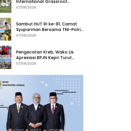
International Grassroot
Football Festival 2026
07/08/2026
Sambut HUT RI ke-81, Camat
Syuparman Bersama TNI-Polri
dan Instansi Goro di Pantai
07/08/2026
Piwang
Pengecatan Kreb, Wako Lis
Apresiasi BPJN Kepri Turut
Jaga Kebersihan dan
07/08/2026
Keindahan Ruas Jalan