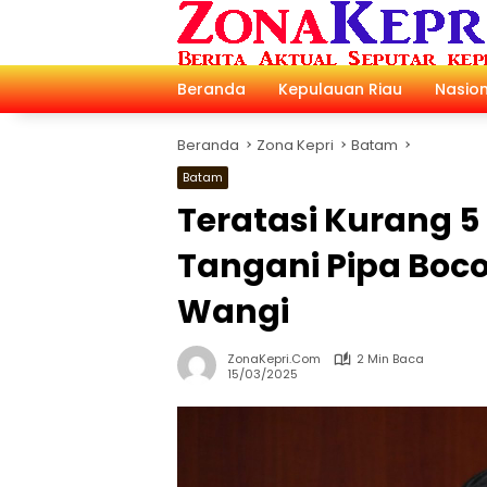
Langsung
ke
konten
Beranda
Kepulauan Riau
Nasion
Beranda
Zona Kepri
Batam
Batam
Teratasi Kurang 
Tangani Pipa Boc
Wangi
ZonaKepri.com
2 Min Baca
15/03/2025