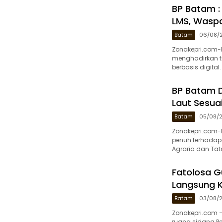
BP Batam :
LMS, Waspa
Batam
06/08/
Zonakepri.com-
menghadirkan ta
berbasis digita
BP Batam 
Laut Sesu
Batam
05/08/
Zonakepri.com
penuh terhadap 
Agraria dan Ta
Fatolosa G
Langsung K
Batam
03/08/
Zonakepri.com 
ruang sidang Pe