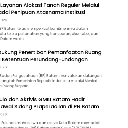
 Layanan Alokasi Tanah Reguler Melalui
dai Penipuan Atasnama Institusi
2026
BP Batam terus memperkuat komitmennya dalam
ta kelola pertanahan yang transparan, akuntabel, dan
l. Dalam waktu…
Dukung Penertiban Pemanfaatan Ruang
ai Ketentuan Perundang-undangan
2026
-Badan Pengusahaan (BP) Batam menyatakan dukungan
langkah Pemerintah Republik Indonesia melalui Menteri
ta Ruang/Kepala…
ulo dan Aktivis GMKI Batam Hadir
awal Sidang Praperadilan di PN Batam
2026
– Puluhan mahasiswa dan aktivis Kota Batam memadati
ngadilan Negeri (PN) Batam pada Senin (3/8/2026)….