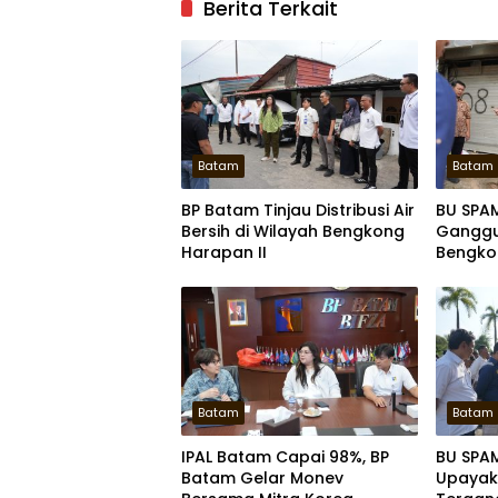
Berita Terkait
Batam
Batam
BP Batam Tinjau Distribusi Air
BU SPA
Bersih di Wilayah Bengkong
Ganggua
Harapan II
Bengkon
Batam
Batam
IPAL Batam Capai 98%, BP
BU SPA
Batam Gelar Monev
Upayaka