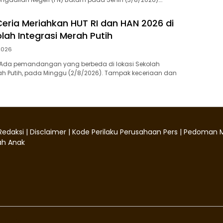
ria Meriahkan HUT RI dan HAN 2026 di
lah Integrasi Merah Putih
2026
Ada pemandangan yang berbeda di lokasi Sekolah
rah Putih, pada Minggu (2/8/2026). Tampak keceriaan dan
Redaksi
|
Disclaimer
|
Kode Perilaku Perusahaan Pers
|
Pedoman M
h Anak
media.