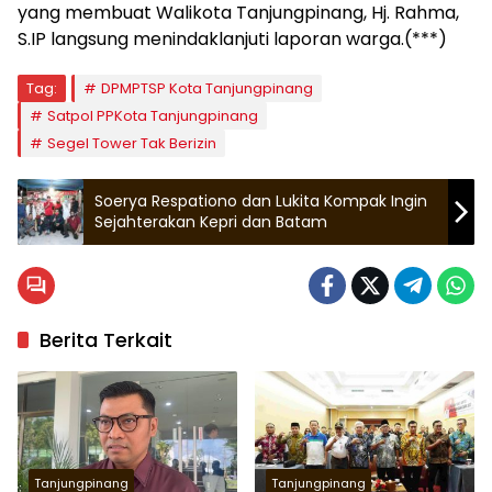
yang membuat Walikota Tanjungpinang, Hj. Rahma,
S.IP langsung menindaklanjuti laporan warga.(***)
Tag:
DPMPTSP Kota Tanjungpinang
Satpol PPKota Tanjungpinang
Segel Tower Tak Berizin
Soerya Respationo dan Lukita Kompak Ingin
Sejahterakan Kepri dan Batam
Berita Terkait
Tanjungpinang
Tanjungpinang