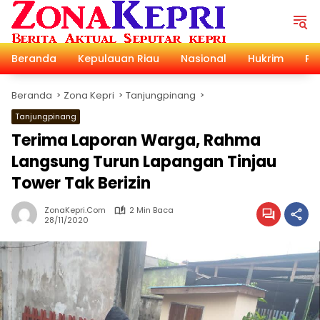
Langsung
ke
konten
Beranda
Kepulauan Riau
Nasional
Hukrim
Pol
Beranda
Zona Kepri
Tanjungpinang
Tanjungpinang
Terima Laporan Warga, Rahma
Langsung Turun Lapangan Tinjau
Tower Tak Berizin
ZonaKepri.com
2 Min Baca
28/11/2020