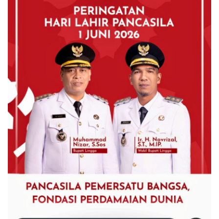
©
2024
zonakepri.com |
Tentang Kami
|
Redaksi
|
Disclaimer
|
Kode Perilaku Perusahaan Pers
|
Pedoman