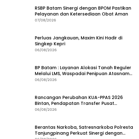
BP Batam : Layanan Alokasi Tanah Reguler
Melalui LMS, Waspadai Penipuan Atasnama
Institusi
06/08/2026
Rancangan Perubahan KUA-PPAS 2026
Bintan, Pendapatan Transfer Pusat
Diproyeksi Naik Rp1,41 Miliar
06/08/2026
Berantas Narkoba, Satresnarkoba Polresta
Tanjungpinang Perkuat Sinergi dengan
Jasa Ekspedisi
06/08/2026
HUT RI Ke-81, Polsek Bukit Bestari Salurkan
25 Paket Bansos Untuk Warga di Tanjung
Unggat
06/08/2026