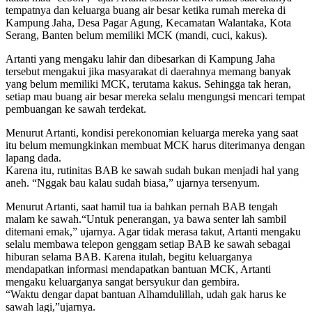
tempatnya dan keluarga buang air besar ketika rumah mereka di
Kampung Jaha, Desa Pagar Agung, Kecamatan Walantaka, Kota
Serang, Banten belum memiliki MCK (mandi, cuci, kakus).
Artanti yang mengaku lahir dan dibesarkan di Kampung Jaha
tersebut mengakui jika masyarakat di daerahnya memang banyak
yang belum memiliki MCK, terutama kakus. Sehingga tak heran,
setiap mau buang air besar mereka selalu mengungsi mencari tempat
pembuangan ke sawah terdekat.
Menurut Artanti, kondisi perekonomian keluarga mereka yang saat
itu belum memungkinkan membuat MCK harus diterimanya dengan
lapang dada.
Karena itu, rutinitas BAB ke sawah sudah bukan menjadi hal yang
aneh. “Nggak bau kalau sudah biasa,” ujarnya tersenyum.
Menurut Artanti, saat hamil tua ia bahkan pernah BAB tengah
malam ke sawah.“Untuk penerangan, ya bawa senter lah sambil
ditemani emak,” ujarnya. Agar tidak merasa takut, Artanti mengaku
selalu membawa telepon genggam setiap BAB ke sawah sebagai
hiburan selama BAB. Karena itulah, begitu keluarganya
mendapatkan informasi mendapatkan bantuan MCK, Artanti
mengaku keluarganya sangat bersyukur dan gembira.
“Waktu dengar dapat bantuan Alhamdulillah, udah gak harus ke
sawah lagi,”ujarnya.