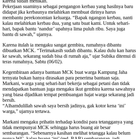
karena sudah menikah.
Pekerjaan suaminya sebagai pengangon kerbau yang hasilnya baru
didapat jika kerbaunya melahirkan membuat dirinya harus
membantu perekonomian keluarga. “Bapak ngangon kerbau, nanti
kalau melahirkan kerbau dua, yang satu buat kami. Untuk sehari-
hari, bapak bantu ‘nandur’ upahnya lima puluh ribu. Saya juga
bantu di sawah,” ujarnya.
Karena itulah ia mengaku sangat gembira, rumahnya dibantu
dibuatkan MCK. “Terimakasih sudah dibantu. Kalau dulu kan harus
ke sawah, sekarang sudah bisa di rumah aja,” ujar Subika ditemui di
teras rumahnya, Sabtu (06/02).
Kegembiraan adanya bantuan MCK buat warga Kampung Jaha
ternyata bukan hanya dirasakan para penerima bantuan saja.
Markani, warga yang sehari-hari bekerja sebagai petani dan tidak
mendapatkan bantuan juga mengaku ikut gembira karena sawahnya
yang biasa dijadikan tempat pembuangan hajat warga sekarang jadi
bersih.
“Alhamdulillah sawah saya bersih jadinya, gak kotor kena ‘ini’
warga,” ujarnya tertawa.
Markani mengaku prihatin terhadap kondisi para tetangganya yang
tidak mempunyai MCK sehingga harus buang air besar
sembarangan. “Sebenarnya kasihan melihat tetangga kalau belum
punya WC, kalau buang ‘ini’ (red. BAB) sembarangan, jadi