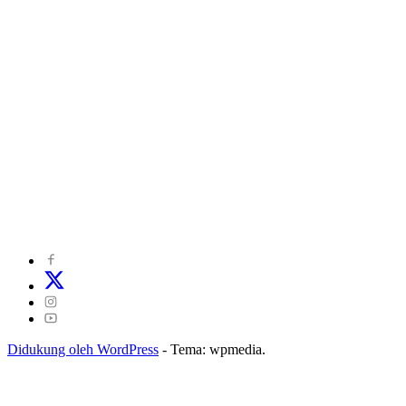
©
2024
zonakepri.com |
Tentang Kami
|
Redaksi
|
Disclaimer
|
Kode Perilaku Perusahaan Pers
|
Pedoman Media Cyber
|
Visi Misi
|
Kode Etik Jurnalistik
|
Pedoman Pemberitaan Ramah Anak
Didukung oleh WordPress
-
Tema: wpmedia.