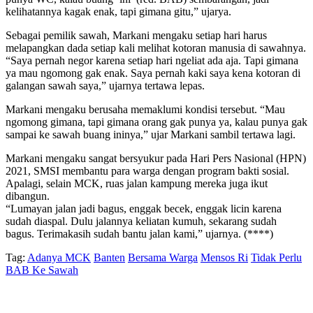
kelihatannya kagak enak, tapi gimana gitu,” ujarya.
Sebagai pemilik sawah, Markani mengaku setiap hari harus
melapangkan dada setiap kali melihat kotoran manusia di sawahnya.
“Saya pernah negor karena setiap hari ngeliat ada aja. Tapi gimana
ya mau ngomong gak enak. Saya pernah kaki saya kena kotoran di
galangan sawah saya,” ujarnya tertawa lepas.
Markani mengaku berusaha memaklumi kondisi tersebut. “Mau
ngomong gimana, tapi gimana orang gak punya ya, kalau punya gak
sampai ke sawah buang ininya,” ujar Markani sambil tertawa lagi.
Markani mengaku sangat bersyukur pada Hari Pers Nasional (HPN)
2021, SMSI membantu para warga dengan program bakti sosial.
Apalagi, selain MCK, ruas jalan kampung mereka juga ikut
dibangun.
“Lumayan jalan jadi bagus, enggak becek, enggak licin karena
sudah diaspal. Dulu jalannya keliatan kumuh, sekarang sudah
bagus. Terimakasih sudah bantu jalan kami,” ujarnya. (****)
Tag:
Adanya MCK
Banten
Bersama Warga
Mensos Ri
Tidak Perlu
BAB Ke Sawah