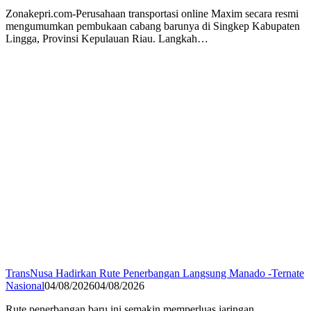
Zonakepri.com-Perusahaan transportasi online Maxim secara resmi
mengumumkan pembukaan cabang barunya di Singkep Kabupaten
Lingga, Provinsi Kepulauan Riau. Langkah…
TransNusa Hadirkan Rute Penerbangan Langsung Manado -Ternate
Nasional
04/08/2026
04/08/2026
Rute penerbangan baru ini semakin memperluas jaringan