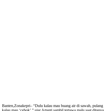
Banten,Zonakepri– “Dulu kalau mau buang air di sawah, pulang
kalau mau ‘cebok’,” ujar Artanti sambil tertawa malu saat ditanya