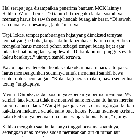
Hal serupa juga disampaikan penerima bantuan MCK lainnya,
Subika. Wanita berusia 50 tahun ini mengaku ia dan suaminya
memang harus ke sawah setiap hendak buang air besar. “Di sawah
sana buang air besarnya, jauh,” ujarnya.
Tapi, lokasi tempat pembuangan hajat yang dimaksud ternyata
tempat yang terbuka, tanpa ada bilik pembatas. Karena itu, Subika
mengaku harus mencari pohon sebagai tempat buang hajat agar
tidak terlihat orang lain yang lewat. “Di balik pohon pinggir sawah
kalau beraknya,” ujarnya sambil tertawa.
Kalau hajatnya tersebut hendak dilakukan malam hari, ia terpaksa
harus membangunkan suaminya untuk menemani sambil bawa
senter untuk penerangan. “Kalau lagi berak malam, bawa senter biar
terang,”ungkapnya.
Menurut Subika, ia dan suaminya sebenarnya berniat membuat WC
sendiri, tapi karena tidak mempunyai uang rencana itu harus mereka
kubur dalam-dalam. “Wong Bapak gak kerja, cuma ngangon kerbau
kakaknya makanya ga ada uang buat kakus. Kalau ngangon kerbau,
kalau kerbaunya beranak dua nanti yang satu buat kami,” ujarnya.
Subika mengaku saat ini ia hanya tinggal bersama suaminya,
sedangkan anak mereka sudah memisahkan diri di rumah lain