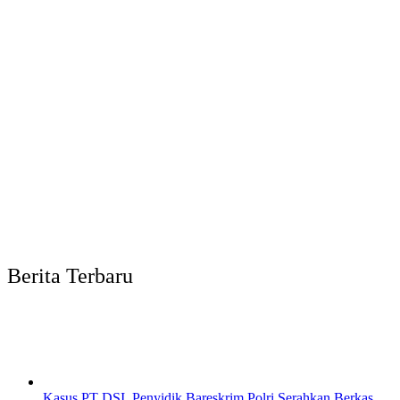
Berita Terbaru
Kasus PT DSI, Penyidik Bareskrim Polri Serahkan Berkas