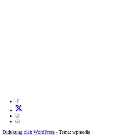
©
2024
zonakepri.com |
Tentang Kami
|
Redaksi
|
Disclaimer
|
Kode Perilaku Perusahaan Pers
|
Pedoman Media Cyber
|
Visi Misi
|
Kode Etik Jurnalistik
|
Pedoman Pemberitaan Ramah Anak
Didukung oleh WordPress
-
Tema: wpmedia.