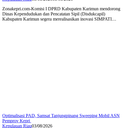
Zonakepri.com-Komisi I DPRD Kabupaten Karimun mendorong
Dinas Kependudukan dan Pencatatan Sipil (Disdukcapil)
Kabupaten Karimun segera merealisasikan inovasi SIMPATI…
Optimalisasi PAD, Samsat Tanjungpinang Sweeping Mobil ASN
Pemprov Kepri
Kepulauan Riau
03/08/2026