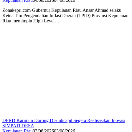
Kepulauan Riau
04/08/2026
04/08/2026
Zonakepri.com-Gubernur Kepulauan Riau Ansar Ahmad selaku
Ketua Tim Pengendalian Inflasi Daerah (TPID) Provinsi Kepulauan
Riau memimpin High Level…
DPRD Karimun Dorong Disdukcapil Segera Realisasikan Inovasi
SIMPATI DESA
Kepulauan Riau
03/08/2026
03/08/2026