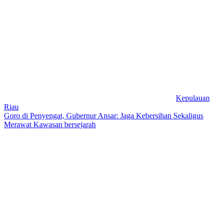
Kepulauan
Riau
Goro di Penyengat, Gubernur Ansar: Jaga Kebersihan Sekaligus
Merawat Kawasan bersejarah