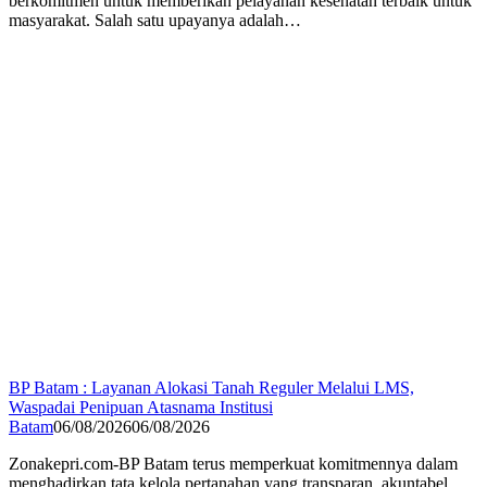
berkomitmen untuk memberikan pelayanan kesehatan terbaik untuk
masyarakat. Salah satu upayanya adalah…
BP Batam : Layanan Alokasi Tanah Reguler Melalui LMS,
Waspadai Penipuan Atasnama Institusi
Batam
06/08/2026
06/08/2026
Zonakepri.com-BP Batam terus memperkuat komitmennya dalam
menghadirkan tata kelola pertanahan yang transparan, akuntabel,