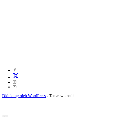
©
2024
zonakepri.com |
Tentang Kami
|
Redaksi
|
Disclaimer
|
Kode Perilaku Perusahaan Pers
|
Pedoman Media Cyber
|
Visi Misi
|
Kode Etik Jurnalistik
|
Pedoman Pemberitaan Ramah Anak
Didukung oleh WordPress
-
Tema: wpmedia.