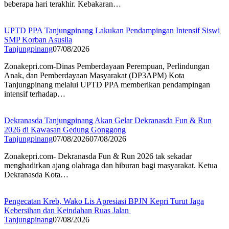
beberapa hari terakhir. Kebakaran…
UPTD PPA Tanjungpinang Lakukan Pendampingan Intensif Siswi
SMP Korban Asusila
Tanjungpinang
07/08/2026
Zonakepri.com-Dinas Pemberdayaan Perempuan, Perlindungan
Anak, dan Pemberdayaan Masyarakat (DP3APM) Kota
Tanjungpinang melalui UPTD PPA memberikan pendampingan
intensif terhadap…
Dekranasda Tanjungpinang Akan Gelar Dekranasda Fun & Run
2026 di Kawasan Gedung Gonggong
Tanjungpinang
07/08/2026
07/08/2026
Zonakepri.com- Dekranasda Fun & Run 2026 tak sekadar
menghadirkan ajang olahraga dan hiburan bagi masyarakat. Ketua
Dekranasda Kota…
Pengecatan Kreb, Wako Lis Apresiasi BPJN Kepri Turut Jaga
Kebersihan dan Keindahan Ruas Jalan
Tanjungpinang
07/08/2026