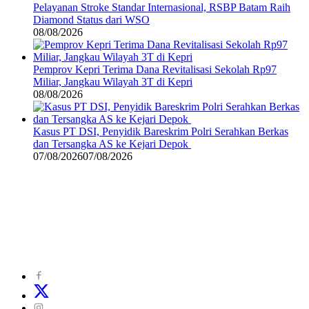
Pelayanan Stroke Standar Internasional, RSBP Batam Raih
Diamond Status dari WSO
08/08/2026
Pemprov Kepri Terima Dana Revitalisasi Sekolah Rp97
Miliar, Jangkau Wilayah 3T di Kepri
08/08/2026
Kasus PT DSI, Penyidik Bareskrim Polri Serahkan Berkas
dan Tersangka AS ke Kejari Depok
07/08/2026
07/08/2026
©
2024
zonakepri.com |
Tentang Kami
|
Redaksi
|
Disclaimer
|
Kode Perilaku Perusahaan Pers
|
Pedoman Media Cyber
|
Visi Misi
|
Kode Etik Jurnalistik
|
Pedoman Pemberitaan Ramah Anak