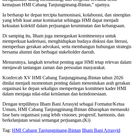
kemajuan HMI Cabang Tanjungpinang-Bintan,” ujarnya.
Ia berharap ke depan tercipta harmonisasi, kolaborasi, dan sinergitas
yang lebih kuat antar komisariat sehingga HMI dapat menjadi
kekuatan kolektif dalam perjuangan keummatan dan kebangsaan.
Di samping itu, Ilham juga menegaskan komitmennya untuk
memperkuat kaderisasi, menghidupkan budaya diskusi dan literasi,
memperluas gerakan advokasi, serta membangun hubungan strategis
bersama alumni dan berbagai stakeholder daerah.
Menurutnya, langkah tersebut penting agar HMI tetap relevan dalam
menjawab tantangan zaman dan persoalan masyarakat.
Konfercab XV HMI Cabang Tanjungpinang-Bintan tahun 2026
dinilai menjadi momentum penting dalam menentukan arah gerakan
organisasi ke depan sekaligus mempertegas komitmen kader HMI
dalam menjaga nilai-nilai keislaman dan keindonesiaan.
Dengan terpilihnya Ilham Bani Arrasyid sebagai Formatur/Ketua
Umum, HMI Cabang Tanjungpinang-Bintan diharapkan memasuki
fase baru organisasi yang lebih visioner, progresif, harmonis, dan
berkelanjutan sesuai semangat perjuangan.(Ki)
Tag:
HMI Cabang Tanjungpinang-Bintan
Ilham Bani Arrasyid