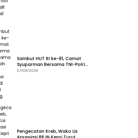
Sambut HUT RI ke-81, Camat
Syuparman Bersama TNI-Polri
dan Instansi Goro di Pantai
07/08/2026
Piwang
Pengecatan Kreb, Wako Lis
Apresiasi BPJN Kepri Turut