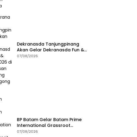
Dekranasda Tanjungpinang
Akan Gelar Dekranasda Fun &
Run 2026 di Kawasan Gedung
07/08/2026
Gonggong
BP Batam Gelar Batam Prime
International Grassroot
Football Festival 2026
07/08/2026