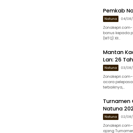
Pemkab Nat
Natuna
04/08
Zonakepri.com-
bonus kepada pa
(MTQ) XII…
Mantan Kad
Lan: 26 Tah
Natuna
03/08
Zonakepri.com–
acara pelepasan
terbaiknya,…
Turnamen 
Natuna 202
Natuna
02/08
Zonakepri.com– 
ajang Turnamen