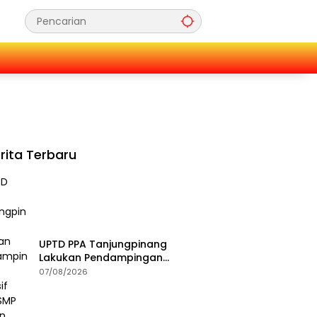
rita Terbaru
UPTD PPA Tanjungpinang
Lakukan Pendampingan
Intensif Siswi SMP Korban
07/08/2026
Asusila