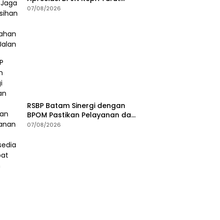
Jaga Kebersihan dan
07/08/2026
Keindahan Ruas Jalan
RSBP Batam Sinergi dengan
BPOM Pastikan Pelayanan dan
Ketersediaan Obat Aman
07/08/2026