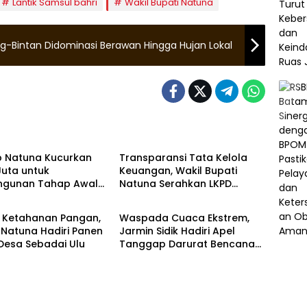
Lantik Samsul bahri
Wakil Bupati Natuna
g-Bintan Didominasi Berawan Hingga Hujan Lokal
uan Riau
Natuna
 Natuna Kucurkan
Transparansi Tata Kelola
Juta untuk
Keuangan, Wakil Bupati
gunan Tahap Awal
Natuna Serahkan LKPD
a
Natuna
Jami’ Tanjung
Unaudited 2025 ke BPK Kepri
 Ketahanan Pangan,
Waspada Cuaca Ekstrem,
Natuna Hadiri Panen
Jarmin Sidik Hadiri Apel
 Desa Sebadai Ulu
Tanggap Darurat Bencana
Hidrometeorologi 2025