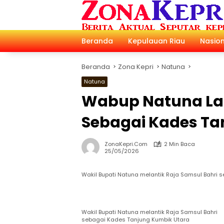
Langsung
ke
konten
Beranda
Kepulauan Riau
Nasion
Beranda
Zona Kepri
Natuna
Natuna
Wabup Natuna Lan
Sebagai Kades Ta
ZonaKepri.com
2 Min Baca
25/05/2026
Wakil Bupati Natuna melantik Raja Samsul Bahri 
Wakil Bupati Natuna melantik Raja Samsul Bahri
sebagai Kades Tanjung Kumbik Utara