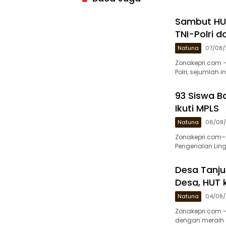
Sambut HU
TNI-Polri d
Natuna
07/08
Zonakepri.com 
Polri, sejumlah 
93 Siswa B
Ikuti MPLS
Natuna
06/08
Zonakepri.com–
Pengenalan Ling
Desa Tanju
Desa, HUT 
Natuna
04/08
Zonakepri.com 
dengan meraih g