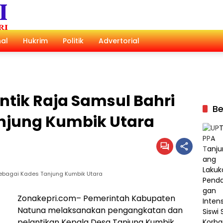
al
Hukrim
Politik
Advertorial
tik Raja Samsul Bahri
Be
njung Kumbik Utara
sebagai Kades Tanjung Kumbik Utara
Zonakepri.com– Pemerintah Kabupaten
Natuna melaksanakan pengangkatan dan
pelantikan Kepala Desa Tanjung Kumbik