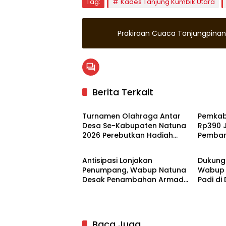
Tag:
Kades Tanjung Kumbik Utara
Prakiraan Cuaca Tanjungpinan
Berita Terkait
Natuna
Kepula
Turnamen Olahraga Antar
Pemkab
Desa Se-Kabupaten Natuna
Rp390 
2026 Perebutkan Hadiah
Pemban
Natuna
Natun
Total Rp 140 Juta
Masjid 
Antisipasi Lonjakan
Dukung
Penumpang, Wabup Natuna
Wabup 
Desak Penambahan Armada
Padi di
Untuk Mudik Lebaran
Baca Juga