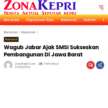
Langsung
ke
konten
Beranda
Kepulauan Riau
Nasional
Hukrim
Pol
Beranda
Nasional
Nasional
Wagub Jabar Ajak SMSI Sukseskan
Pembangunan Di Jawa Barat
ZonaKepri.com
3 Min Baca
27/03/2021