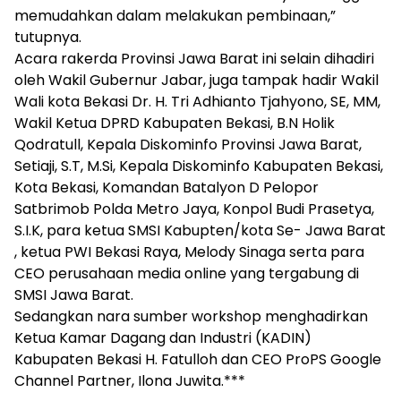
memudahkan dalam melakukan pembinaan,”
tutupnya.
Acara rakerda Provinsi Jawa Barat ini selain dihadiri
oleh Wakil Gubernur Jabar, juga tampak hadir Wakil
Wali kota Bekasi Dr. H. Tri Adhianto Tjahyono, SE, MM,
Wakil Ketua DPRD Kabupaten Bekasi, B.N Holik
Qodratull, Kepala Diskominfo Provinsi Jawa Barat,
Setiaji, S.T, M.Si, Kepala Diskominfo Kabupaten Bekasi,
Kota Bekasi, Komandan Batalyon D Pelopor
Satbrimob Polda Metro Jaya, Konpol Budi Prasetya,
S.I.K, para ketua SMSI Kabupten/kota Se- Jawa Barat
, ketua PWI Bekasi Raya, Melody Sinaga serta para
CEO perusahaan media online yang tergabung di
SMSI Jawa Barat.
Sedangkan nara sumber workshop menghadirkan
Ketua Kamar Dagang dan Industri (KADIN)
Kabupaten Bekasi H. Fatulloh dan CEO ProPS Google
Channel Partner, Ilona Juwita.***