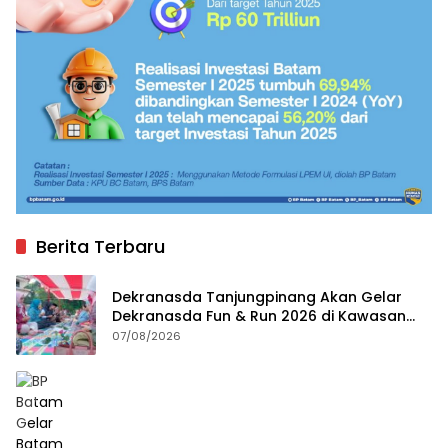
Berita Terbaru
Dekranasda Tanjungpinang Akan Gelar
Dekranasda Fun & Run 2026 di Kawasan
Gedung Gonggong
07/08/2026