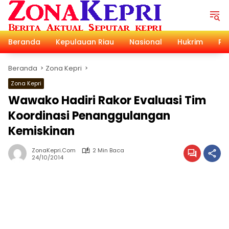
Langsung
ke
konten
Beranda
Kepulauan Riau
Nasional
Hukrim
Pol
Beranda
Zona Kepri
Zona Kepri
Wawako Hadiri Rakor Evaluasi Tim
Koordinasi Penanggulangan
Kemiskinan
ZonaKepri.com
2 Min Baca
24/10/2014