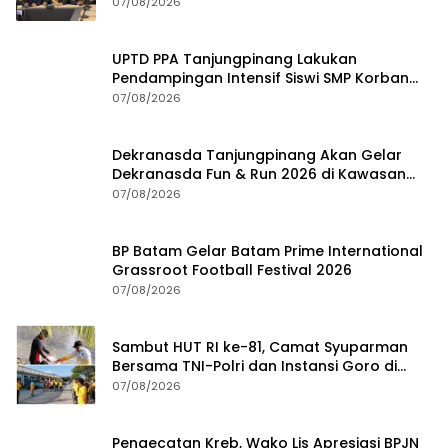
Kejari Depok
07/08/2026
UPTD PPA Tanjungpinang Lakukan
Pendampingan Intensif Siswi SMP Korban
Asusila
07/08/2026
Dekranasda Tanjungpinang Akan Gelar
Dekranasda Fun & Run 2026 di Kawasan
Gedung Gonggong
07/08/2026
BP Batam Gelar Batam Prime International
Grassroot Football Festival 2026
07/08/2026
Sambut HUT RI ke-81, Camat Syuparman
Bersama TNI-Polri dan Instansi Goro di
Pantai Piwang
07/08/2026
Pengecatan Kreb, Wako Lis Apresiasi BPJN