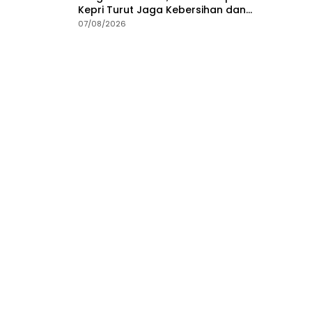
Kepri Turut Jaga Kebersihan dan
Keindahan Ruas Jalan
07/08/2026