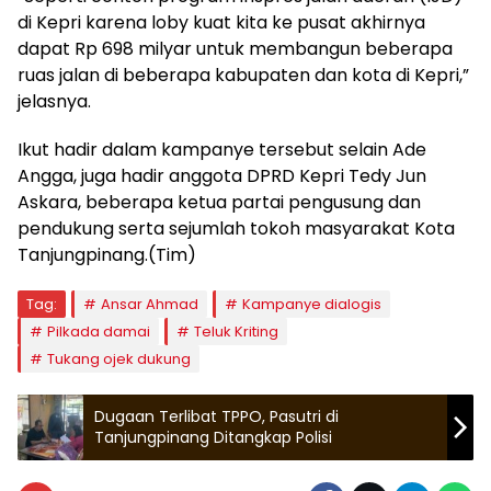
di Kepri karena loby kuat kita ke pusat akhirnya
dapat Rp 698 milyar untuk membangun beberapa
ruas jalan di beberapa kabupaten dan kota di Kepri,”
jelasnya.
Ikut hadir dalam kampanye tersebut selain Ade
Angga, juga hadir anggota DPRD Kepri Tedy Jun
Askara, beberapa ketua partai pengusung dan
pendukung serta sejumlah tokoh masyarakat Kota
Tanjungpinang.(Tim)
Tag:
Ansar Ahmad
Kampanye dialogis
Pilkada damai
Teluk Kriting
Tukang ojek dukung
Dugaan Terlibat TPPO, Pasutri di
Tanjungpinang Ditangkap Polisi