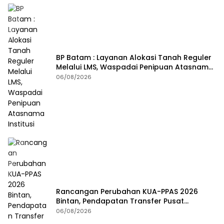
BP Batam : Layanan Alokasi Tanah Reguler
Melalui LMS, Waspadai Penipuan Atasnama
Institusi
06/08/2026
Rancangan Perubahan KUA-PPAS 2026
Bintan, Pendapatan Transfer Pusat
Diproyeksi Naik Rp1,41 Miliar
06/08/2026