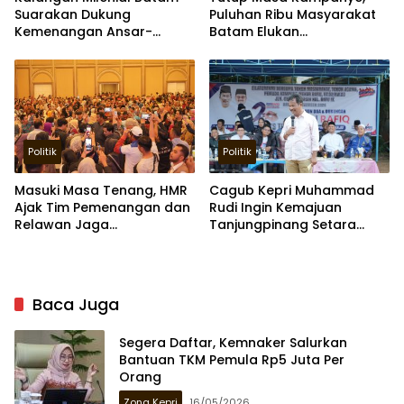
Suarakan Dukung
Puluhan Ribu Masyarakat
Kemenangan Ansar-
Batam Elukan
Nyanyang
Kemenangan Pasangan
Ansar-Nyanyang
Politik
Politik
Masuki Masa Tenang, HMR
Cagub Kepri Muhammad
Ajak Tim Pemenangan dan
Rudi Ingin Kemajuan
Relawan Jaga
Tanjungpinang Setara
Kekompakan
Malaka
Baca Juga
Segera Daftar, Kemnaker Salurkan
Bantuan TKM Pemula Rp5 Juta Per
Orang
Zona Kepri
16/05/2026