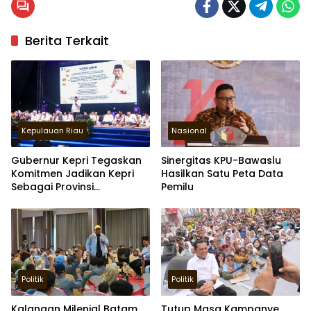
Berita Terkait
Kepulauan Riau
Nasional
Gubernur Kepri Tegaskan
Sinergitas KPU-Bawaslu
Komitmen Jadikan Kepri
Hasilkan Satu Peta Data
Sebagai Provinsi
Pemilu
Bershalawat
Politik
Politik
Kalangan Milenial Batam
Tutup Masa Kampanye,