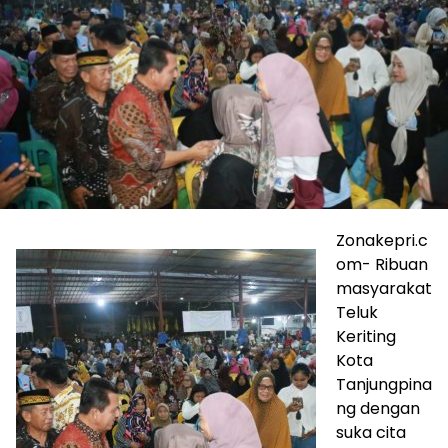
Zonakepri.c
om- Ribuan
masyarakat
Teluk
Keriting
Kota
Tanjungpina
ng dengan
suka cita