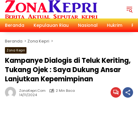
Langsung
ke
konten
Beranda
Kepulauan Riau
Nasional
Hukrim
Pol
Beranda
Zona Kepri
Zona Kepri
Kampanye Dialogis di Teluk Keriting,
Tukang Ojek : Saya Dukung Ansar
Lanjutkan Kepemimpinan
ZonaKepri.com
2 Min Baca
14/11/2024