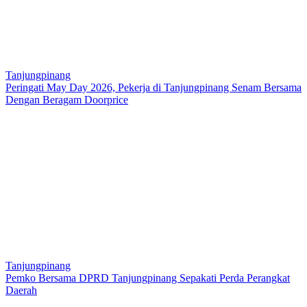
Tanjungpinang
Peringati May Day 2026, Pekerja di Tanjungpinang Senam Bersama
Dengan Beragam Doorprice
Tanjungpinang
Pemko Bersama DPRD Tanjungpinang Sepakati Perda Perangkat
Daerah