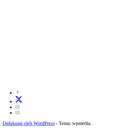
©
2024
zonakepri.com |
Tentang Kami
|
Redaksi
|
Disclaimer
|
Kode Perilaku Perusahaan Pers
|
Pedoman Media Cyber
|
Visi Misi
|
Kode Etik Jurnalistik
|
Pedoman Pemberitaan Ramah Anak
Didukung oleh WordPress
-
Tema: wpmedia.