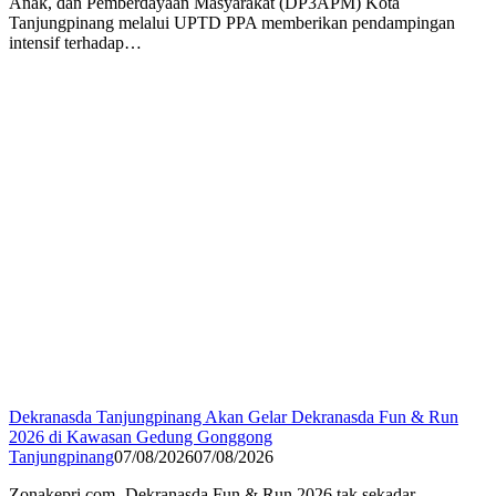
Anak, dan Pemberdayaan Masyarakat (DP3APM) Kota
Tanjungpinang melalui UPTD PPA memberikan pendampingan
intensif terhadap…
Dekranasda Tanjungpinang Akan Gelar Dekranasda Fun & Run
2026 di Kawasan Gedung Gonggong
Tanjungpinang
07/08/2026
07/08/2026
Zonakepri.com- Dekranasda Fun & Run 2026 tak sekadar