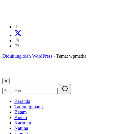
©
2024
zonakepri.com |
Tentang Kami
|
Redaksi
|
Disclaimer
|
Kode Perilaku Perusahaan Pers
|
Pedoman Media Cyber
|
Visi Misi
|
Kode Etik Jurnalistik
|
Pedoman Pemberitaan Ramah Anak
Didukung oleh WordPress
-
Tema: wpmedia.
×
Beranda
Tanjungpinang
Batam
Bintan
Karimun
Natuna
Lingga