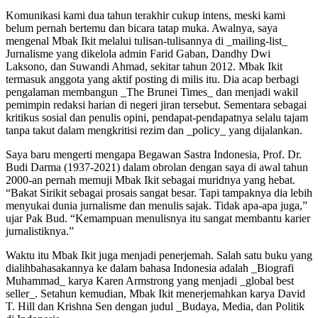
Komunikasi kami dua tahun terakhir cukup intens, meski kami
belum pernah bertemu dan bicara tatap muka. Awalnya, saya
mengenal Mbak Ikit melalui tulisan-tulisannya di _mailing-list_
Jurnalisme yang dikelola admin Farid Gaban, Dandhy Dwi
Laksono, dan Suwandi Ahmad, sekitar tahun 2012. Mbak Ikit
termasuk anggota yang aktif posting di milis itu. Dia acap berbagi
pengalaman membangun _The Brunei Times_ dan menjadi wakil
pemimpin redaksi harian di negeri jiran tersebut. Sementara sebagai
kritikus sosial dan penulis opini, pendapat-pendapatnya selalu tajam
tanpa takut dalam mengkritisi rezim dan _policy_ yang dijalankan.
Saya baru mengerti mengapa Begawan Sastra Indonesia, Prof. Dr.
Budi Darma (1937-2021) dalam obrolan dengan saya di awal tahun
2000-an pernah memuji Mbak Ikit sebagai muridnya yang hebat.
“Bakat Sirikit sebagai prosais sangat besar. Tapi tampaknya dia lebih
menyukai dunia jurnalisme dan menulis sajak. Tidak apa-apa juga,”
ujar Pak Bud. “Kemampuan menulisnya itu sangat membantu karier
jurnalistiknya.”
Waktu itu Mbak Ikit juga menjadi penerjemah. Salah satu buku yang
dialihbahasakannya ke dalam bahasa Indonesia adalah _Biografi
Muhammad_ karya Karen Armstrong yang menjadi _global best
seller_. Setahun kemudian, Mbak Ikit menerjemahkan karya David
T. Hill dan Krishna Sen dengan judul _Budaya, Media, dan Politik