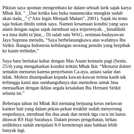
Pikiran saya spontan mengembara ke dalam sebuah larik sajak karya
Mbak Ikit. “ _Dan ketika kau buka matamu/aku mungkin sudah
akan tiada_.” (“Aku Ingin Menjadi Malam”, 2001). Sajak itu tentu
saja bukan ditulis untuk saya. Namun kesamaan kondisi yang saya
alami dengan napas sajak membuat saya terperenyak. _Innalillahi
wa inna ilaihi ra’jiun_. Di salah satu WAG, seniman-budayawan
Jaya Suprana menulis, “Saya berbelasungkawa atas wafatnya Ibu
Sirikit. Bangsa Indonesia kehilangan seorang penulis yang berpihak
ke kaum tertindas.”
Saya baru bertukar kabar dengan Mas Anam kemarin pagi (Senin,
25/4) yang mengabarkan kondisi terkini Mbak Ikit. “Menurut dokter
semakin menurun karena penyebaran Ca-nya, antara sadar dan
tidak. Mohon disampaikan kepada kawan-kawan terima kasih tak
terhingga kami atas sumbangsihnya dan memohon untuk bisa
memaafkan dengan ikhlas segala kesalahan Ibu Hernani Sirikit
selama ini.”
Beberapa tahun ini Mbak Ikit memang berjuang keras melawan
kanker hati yang dalam pekan-pekan terakhir sudah menyerang
empedunya, membuat ibu dua anak dan nenek tiga cucu ini harus
dirawat RS Haji Surabaya. Dalam proses pengobatan, beliau
sedikitnya sudah menjalani 8-9 kemoterapi atau bahkan lebih
banyak lagi.