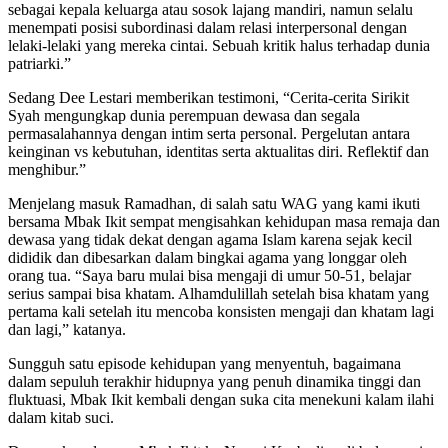
sebagai kepala keluarga atau sosok lajang mandiri, namun selalu
menempati posisi subordinasi dalam relasi interpersonal dengan
lelaki-lelaki yang mereka cintai. Sebuah kritik halus terhadap dunia
patriarki.”
Sedang Dee Lestari memberikan testimoni, “Cerita-cerita Sirikit
Syah mengungkap dunia perempuan dewasa dan segala
permasalahannya dengan intim serta personal. Pergelutan antara
keinginan vs kebutuhan, identitas serta aktualitas diri. Reflektif dan
menghibur.”
Menjelang masuk Ramadhan, di salah satu WAG yang kami ikuti
bersama Mbak Ikit sempat mengisahkan kehidupan masa remaja dan
dewasa yang tidak dekat dengan agama Islam karena sejak kecil
dididik dan dibesarkan dalam bingkai agama yang longgar oleh
orang tua. “Saya baru mulai bisa mengaji di umur 50-51, belajar
serius sampai bisa khatam. Alhamdulillah setelah bisa khatam yang
pertama kali setelah itu mencoba konsisten mengaji dan khatam lagi
dan lagi,” katanya.
Sungguh satu episode kehidupan yang menyentuh, bagaimana
dalam sepuluh terakhir hidupnya yang penuh dinamika tinggi dan
fluktuasi, Mbak Ikit kembali dengan suka cita menekuni kalam ilahi
dalam kitab suci.