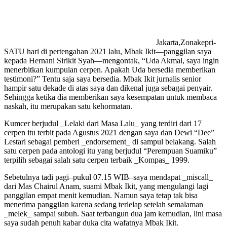
Jakarta,Zonakepri-
SATU hari di pertengahan 2021 lalu, Mbak Ikit—panggilan saya
kepada Hernani Sirikit Syah—mengontak, “Uda Akmal, saya ingin
menerbitkan kumpulan cerpen. Apakah Uda bersedia memberikan
testimoni?” Tentu saja saya bersedia. Mbak Ikit jurnalis senior
hampir satu dekade di atas saya dan dikenal juga sebagai penyair.
Sehingga ketika dia memberikan saya kesempatan untuk membaca
naskah, itu merupakan satu kehormatan.
Kumcer berjudul _Lelaki dari Masa Lalu_ yang terdiri dari 17
cerpen itu terbit pada Agustus 2021 dengan saya dan Dewi “Dee”
Lestari sebagai pemberi _endorsement_ di sampul belakang. Salah
satu cerpen pada antologi itu yang berjudul “Perempuan Suamiku”
terpilih sebagai salah satu cerpen terbaik _Kompas_ 1999.
Sebetulnya tadi pagi–pukul 07.15 WIB–saya mendapat _miscall_
dari Mas Chairul Anam, suami Mbak Ikit, yang mengulangi lagi
panggilan empat menit kemudian. Namun saya tetap tak bisa
menerima panggilan karena sedang terlelap setelah semalaman
_melek_ sampai subuh. Saat terbangun dua jam kemudian, lini masa
saya sudah penuh kabar duka cita wafatnya Mbak Ikit.