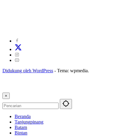
©
2024
zonakepri.com |
Tentang Kami
|
Redaksi
|
Disclaimer
|
Kode Perilaku Perusahaan Pers
|
Pedoman Media Cyber
|
Visi Misi
|
Kode Etik Jurnalistik
|
Pedoman Pemberitaan Ramah Anak
Didukung oleh WordPress
-
Tema: wpmedia.
×
Beranda
Tanjungpinang
Batam
Bintan