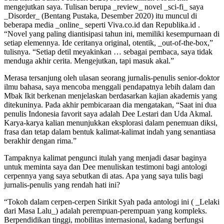
mengejutkan saya. Tulisan berupa _review_ novel _sci-fi_ saya
_Disorder_ (Bentang Pustaka, Desember 2020) itu muncul di
beberapa media _online_ seperti Viva.co.id dan Republika.id .
“Novel yang paling diantisipasi tahun ini, memiliki kesempurnaan di
setiap elemennya. Ide ceritanya original, otentik, _out-of-the-box,”
tulisnya. “Setiap detil meyakinkan … sebagai pembaca, saya tidak
menduga akhir cerita. Mengejutkan, tapi masuk akal.”
Merasa tersanjung oleh ulasan seorang jurnalis-penulis senior-doktor
ilmu bahasa, saya mencoba menggali pendapatnya lebih dalam dan
Mbak Ikit berkenan menjelaskan berdasarkan kajian akademis yang
ditekuninya. Pada akhir pembicaraan dia mengatakan, “Saat ini dua
penulis Indonesia favorit saya adalah Dee Lestari dan Uda Akmal.
Karya-karya kalian menunjukkan eksplorasi dalam penemuan diksi,
frasa dan tetap dalam bentuk kalimat-kalimat indah yang senantiasa
berakhir dengan rima.”
Tampaknya kalimat pengunci itulah yang menjadi dasar baginya
untuk meminta saya dan Dee menuliskan testimoni bagi antologi
cerpennya yang saya sebutkan di atas. Apa yang saya tulis bagi
jurnalis-penulis yang rendah hati ini?
“Tokoh dalam cerpen-cerpen Sirikit Syah pada antologi ini ( _Lelaki
dari Masa Lalu_) adalah perempuan-perempuan yang kompleks.
Berpendidikan tinggi, mobilitas internasional, kadang berfungsi