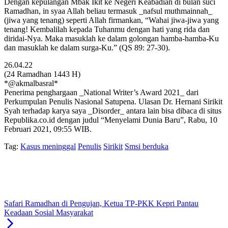
Dengan kepulangan Mbak Ikit ke Negeri Keabadian di bulan suci
Ramadhan, in syaa Allah beliau termasuk _nafsul muthmainnah_
(jiwa yang tenang) seperti Allah firmankan, “Wahai jiwa-jiwa yang
tenang! Kembalilah kepada Tuhanmu dengan hati yang rida dan
diridai-Nya. Maka masuklah ke dalam golongan hamba-hamba-Ku
dan masuklah ke dalam surga-Ku.” (QS 89: 27-30).
26.04.22
(24 Ramadhan 1443 H)
*@akmalbasral*
Penerima penghargaan _National Writer’s Award 2021_ dari
Perkumpulan Penulis Nasional Satupena. Ulasan Dr. Hernani Sirikit
Syah terhadap karya saya _Disorder_ antara lain bisa dibaca di situs
Republika.co.id dengan judul “Menyelami Dunia Baru”, Rabu, 10
Februari 2021, 09:55 WIB.
Tag:
Kasus meninggal
Penulis
Sirikit
Smsi berduka
Safari Ramadhan di Pengujan, Ketua TP-PKK Kepri Pantau
Keadaan Sosial Masyarakat