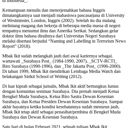
di Indonesia_.
Kemampuan menulis dan menerjemahkan bahasa Inggris
dimatangkannya saat menjadi mahasiswa pascasarjana di University
of Westminster, London, Inggris (2002). Setelah itu dia malang
melintang magang dan bekerja di beberapa media massa di negeri
tempatnya menuntut ilmu dan Amerika Serikat. Sedangkan gelar
doktor ilmu bahasa diraihnya dari Universitas Negeri Surabaya
melalui disertasi berjudul “Naming and Labelling in Terrorism News
Report” (2018).
Mbak Ikit sudah melangkah jauh dari awal kariernya sebagai.
wartawati _Surabaya Post_ (1984-1990, 2007), _SCTV-RCTI_
Biro Surabaya (1990-1996), dan _The Jakarta Post_ (1996-2000).
Di tahun 1999, Mbak Ikit mendirikan Lembaga Media Watch dan
belakangan Sirikit School of Writing (2012).
Di luar kiprah sebagai jurnalis, Mbak Ikit aktif bertungkus lumus
dengan komunitas seniman Surabaya. Dia pernah menjadi Ketua
Bengkel Muda Surabaya, Ketua Biro Sastra Dewan Kesenian
Surabaya, dan Ketua Presiden Dewan Kesenian Surabaya. Sampai
akhir hayatnya ketika kondisi kesehatannya sudah menurun jauh,
Mbak Ikit tetap aktif sebagai penasihat/pembina di Bengkel Muda
Surabaya dan Dewan Kesenian Surabaya.
Satu hari di bulan Februari 2021, sebuah tulisan Mbak Ikit