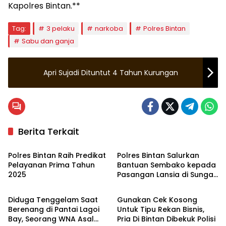
Kapolres Bintan.**
Tag:
3 pelaku
narkoba
Polres Bintan
Sabu dan ganja
Apri Sujadi Dituntut 4 Tahun Kurungan
Berita Terkait
Bintan
Bintan
Polres Bintan Raih Predikat
Polres Bintan Salurkan
Pelayanan Prima Tahun
Bantuan Sembako kepada
2025
Pasangan Lansia di Sungai
Bintan
Hukrim
Enam
Diduga Tenggelam Saat
Gunakan Cek Kosong
Berenang di Pantai Lagoi
Untuk Tipu Rekan Bisnis,
Bay, Seorang WNA Asal
Pria Di Bintan Dibekuk Polisi
Bintan
Bintan