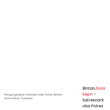
Bintan,
Zona
kepri
–
Pengungkapan narkoba oleh Polres Bintan
diamankan 3 pelaku
Satresnark
oba Polres