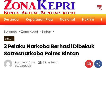
Langsung
ke
konten
Beranda
Kepulauan Riau
Nasional
Hukrim
Pol
Beranda
Zona Kepri
Bintan
Bintan
3 Pelaku Narkoba Berhasil Dibekuk
Satresnarkoba Polres Bintan
ZonaKepri.com
3 Min Baca
30/03/2022