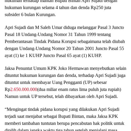
hukuman terhadap mantan Bupati Bintan Apri Sujadi dengan
hukuman kurungan selama 4 tahun dan denda Rp250 juta
subsider 6 bulan Kurungan.
Apri Sujadi dan M Saleh Umar diduga melanggar Pasal 3 Juncto
Pasal 18 Undang-Undang Nomor 31 Tahun 1999 tentang
Pemberantasan Tindak Pidana Korupsi sebagaimana telah diubah
dengan Undang-Undang Nomor 20 Tahun 2001 Juncto Pasal 55
ayat (1) ke 1 KUHP Juncto Pasal 65 ayat (1) KUHP.
Jaksa Penuntut Umum KPK Joko Hermawan menyebutkan selain
dituntut hukuman kurungan dan denda, terhadap Apri Sujadi juga
dituntut untuk membayar Uang Pengganti (UP) sebesar
Rp
2.650.000.000
(dua miliar enam ratus lima puluh juta rupiah)
Namun untuk UP tersebut, telah dibayarkan oleh Apri Sujadi.
“Mengingat tindak pidana korupsi yang dilakukan Apri Sujadi
terjadi saat menjabat sebagai Bupati Bintan, maka Jaksa KPK
memberi tambahan tuntutan berupa pencabutan hak politik untuk
dipilih dalam jangka waktu tiga tahun setelah menjalani masa