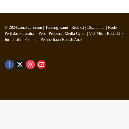
©
2024
zonakepri.com |
Tentang Kami
|
Redaksi
|
Disclaimer
|
Kode
Perilaku Perusahaan Pers
|
Pedoman Media Cyber
|
Visi Misi
|
Kode Etik
Jurnalistik
|
Pedoman Pemberitaan Ramah Anak
Didukung oleh WordPress
-
Tema: wpmedia.