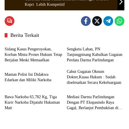
Kepri Lebih Kompetitif
Berita Terkait
Hukrim
Hukrim
Sidang Kasus Pengeroyokan,
Sengketa Lahan, PN
Korban Minta Proses Hukum Tetap
Tanjungpinang Kabulkan Gugatan
Berjalan Meski Memaafkan
Perdata Darma Parlindungan
Hukrim
Cabut Gugatan Oknum
Mantan Polisi Ini Didakwa
Dokter,Kuasa Hukum : Sudah
Edarkan dan Miliki Narkoba
diselesaikan Secara Kekeluargaan
Hukrim
Zona Kepri
Bawa Narkoba 65,782 Kg, Tiga
Mediasi Darma Parlindungan
Kurir Narkoba Dijatuhi Hukuman
Dengan PT Ekspasindo Raya
Mati
Gagal, Berlanjut Pembuktian di
Persidangan