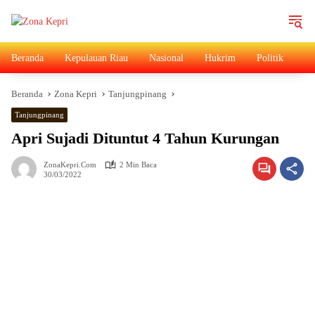
Langsung
ke
konten
Beranda
Kepulauan Riau
Nasional
Hukrim
Politik
Ad
Beranda
Zona Kepri
Tanjungpinang
Tanjungpinang
Apri Sujadi Dituntut 4 Tahun Kurungan
ZonaKepri.com
2 Min Baca
30/03/2022