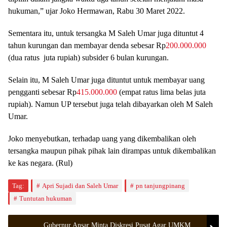
hukuman,” ujar Joko Hermawan, Rabu 30 Maret 2022.
Sementara itu, untuk tersangka M Saleh Umar juga dituntut 4
tahun kurungan dan membayar denda sebesar Rp
200.000.000
(dua ratus juta rupiah) subsider 6 bulan kurungan.
Selain itu, M Saleh Umar juga dituntut untuk membayar uang
pengganti sebesar Rp
415.000.000
(empat ratus lima belas juta
rupiah). Namun UP tersebut juga telah dibayarkan oleh M Saleh
Umar.
Joko menyebutkan, terhadap uang yang dikembalikan oleh
tersangka maupun pihak pihak lain dirampas untuk dikembalikan
ke kas negara. (Rul)
Tag:
Apri Sujadi dan Saleh Umar
pn tanjungpinang
Tuntutan hukuman
Gubernur Ansar Minta Diskresi Pusat Agar UMKM