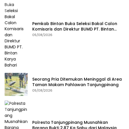
Pemkab Bintan Buka Seleksi Bakal Calon
Komisaris dan Direktur BUMD PT. Bintan
Karya Bahari
05/08/2026
Seorang Pria Ditemukan Meninggal di Area
Taman Makam Pahlawan Tanjungpinang
05/08/2026
Polresta Tanjungpinang Musnahkan
Barang Bukti 2,87 Kg Sabu dari Malaysia