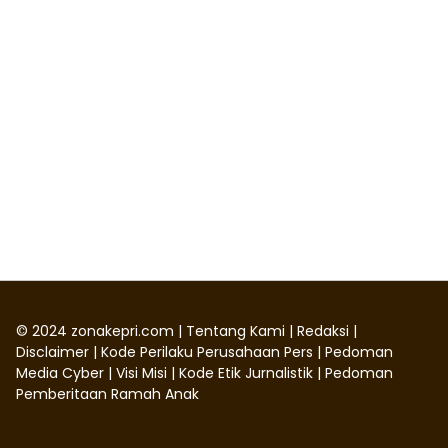
©
2024
zonakepri.com |
Tentang Kami
|
Redaksi
|
Disclaimer
|
Kode Perilaku Perusahaan Pers
|
Pedoman
Media Cyber
|
Visi Misi
|
Kode Etik Jurnalistik
|
Pedoman
Pemberitaan Ramah Anak