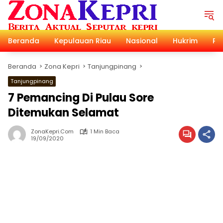
Langsung
ke
konten
Beranda
Kepulauan Riau
Nasional
Hukrim
Pol
Beranda
Zona Kepri
Tanjungpinang
Tanjungpinang
7 Pemancing Di Pulau Sore
Ditemukan Selamat
ZonaKepri.com
1 Min Baca
19/09/2020