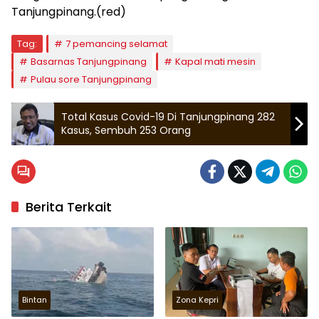
Tanjungpinang.(red)
Tag:
7 pemancing selamat
Basarnas Tanjungpinang
Kapal mati mesin
Pulau sore Tanjungpinang
Total Kasus Covid-19 Di Tanjungpinang 282
Kasus, Sembuh 253 Orang
Berita Terkait
Bintan
Zona Kepri