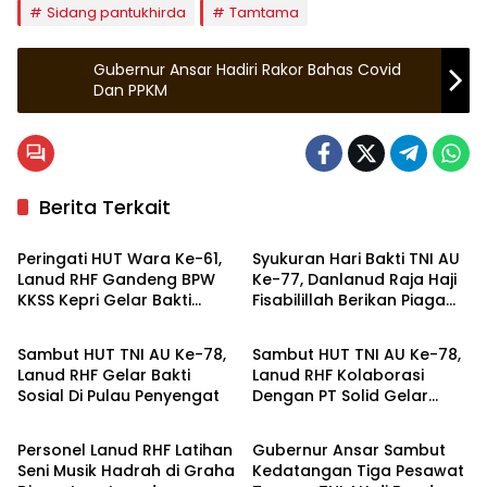
Sidang pantukhirda
Tamtama
Gubernur Ansar Hadiri Rakor Bahas Covid
Dan PPKM
Berita Terkait
Zona Kepri
Zona Kepri
Peringati HUT Wara Ke-61,
Syukuran Hari Bakti TNI AU
Lanud RHF Gandeng BPW
Ke-77, Danlanud Raja Haji
KKSS Kepri Gelar Bakti
Fisabilillah Berikan Piagam
Zona Kepri
Zona Kepri
Sosial
Penghargan
Sambut HUT TNI AU Ke-78,
Sambut HUT TNI AU Ke-78,
Lanud RHF Gelar Bakti
Lanud RHF Kolaborasi
Sosial Di Pulau Penyengat
Dengan PT Solid Gelar
Zona Kepri
Advertorial
Baksos di Panti Asuhan
Personel Lanud RHF Latihan
Gubernur Ansar Sambut
Seni Musik Hadrah di Graha
Kedatangan Tiga Pesawat