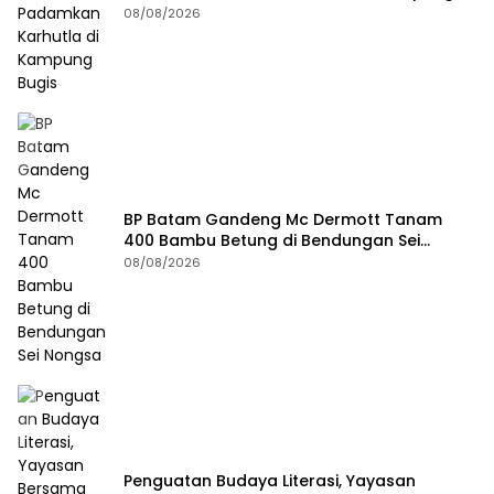
Bugis
08/08/2026
BP Batam Gandeng Mc Dermott Tanam
400 Bambu Betung di Bendungan Sei
Nongsa
08/08/2026
Penguatan Budaya Literasi, Yayasan