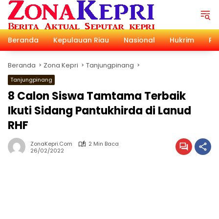
Langsung
ke
konten
Beranda
Kepulauan Riau
Nasional
Hukrim
Pol
Beranda
Zona Kepri
Tanjungpinang
Tanjungpinang
8 Calon Siswa Tamtama Terbaik
Ikuti Sidang Pantukhirda di Lanud
RHF
ZonaKepri.com
2 Min Baca
26/02/2022