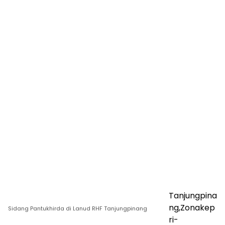
Tanjungpina
ng,Zonakep
Sidang Pantukhirda di Lanud RHF Tanjungpinang
ri-