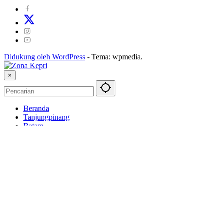
Didukung oleh WordPress
-
Tema: wpmedia.
×
Beranda
Tanjungpinang
Batam
Bintan
Karimun
Natuna
Lingga
Anambas
Nasional