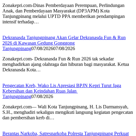
Zonakepri.com-Dinas Pemberdayaan Perempuan, Perlindungan
Anak, dan Pemberdayaan Masyarakat (DP3APM) Kota
Tanjungpinang melalui UPTD PPA memberikan pendampingan
intensif terhadap…
Dekranasda Tanjungpinang Akan Gelar Dekranasda Fun & Run
2026 di Kawasan Gedung Gonggong
Tanjungpinang
07/08/2026
07/08/2026
Zonakepri.com- Dekranasda Fun & Run 2026 tak sekadar
menghadirkan ajang olahraga dan hiburan bagi masyarakat. Ketua
Dekranasda Kota…
Pengecatan Kreb, Wako Lis Apresiasi BPJN Kepri Turut Jaga
Kebersihan dan Keindahan Ruas Jalan
Tanjungpinang
07/08/2026
Zonakepri.com— Wali Kota Tanjungpinang, H. Lis Darmansyah,
S.H., menghadiri sekaligus mengikuti langsung kegiatan pengecatan
dan pembersihan kerb di…
Berantas Narkoba, Satresnarkoba Polresta Tanjungpinang Perkuat