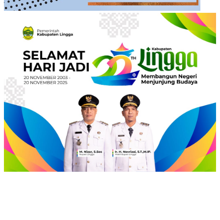
©
2024
zonakepri.com |
Tentang Kami
|
Redaksi
|
Disclaimer
|
Kode Perilaku Perusahaan Pers
|
Pedoman Media Cyber
|
Visi Misi
|
Kode Etik Jurnalistik
|
Pedoman Pemberitaan Ramah Anak