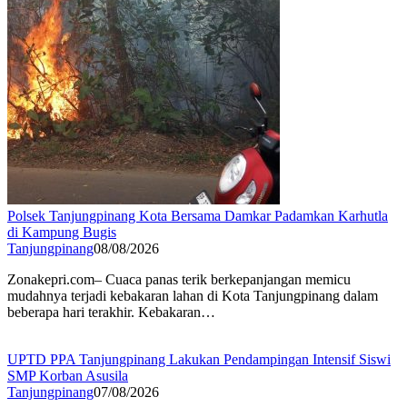
Polsek Tanjungpinang Kota Bersama Damkar Padamkan Karhutla
di Kampung Bugis
Tanjungpinang
08/08/2026
Zonakepri.com– Cuaca panas terik berkepanjangan memicu
mudahnya terjadi kebakaran lahan di Kota Tanjungpinang dalam
beberapa hari terakhir. Kebakaran…
UPTD PPA Tanjungpinang Lakukan Pendampingan Intensif Siswi
SMP Korban Asusila
Tanjungpinang
07/08/2026