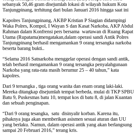
sebanyak 50,46 gram disejumlah lokasi di wilayah hukum Kota
Tanjungpinang, terhitung dari bulan Januari 2016 hingga saat ini
Kapolres Tanjungpinang, AKBP Kristian P Siagian didampingi
Waka Polres, Kompol, I Wayan S dan Kasat Narkoba, AKP Abdul
Rahman dalam Konfrensi pers bersama wartawan di Ruang Rapat
Utama (Rupatama)mengatakan,dalam operasi sandi Antik Polres
Tanjungpinang berhasil mengamankan 9 orang tersangka narkoba
beserta barang bukti..
“Selama 2016 Satnarkoba menggelar operasi dengan sandi antik,
telah berhasil mengamankan 9 orang tersangka penyalahgunaan
Narkoba yang rata-rata masih berumur 25 – 40 tahun,” kata
kapolres.
Dari 9 tersangka , tiga orang wanita dan enam orang laki-laki.
Mereka ditangkap disejumlah tempat berbeda, mulai di TKP SPBU
Batu 9, Puskesmas batu 10, tempat kos di batu 8, di jalan Kuantan
dan sebuah penginapan.
“Dari 9 orang tesangka, satu disinyalir korban. Karena itu,
pihaknya juga akan memberikan asismen sesuai aturan dan UU
yang berlaku. Namun, dalam operasi antik yang akan berlangsung
sampai 20 Februari 2016,” terang kris.