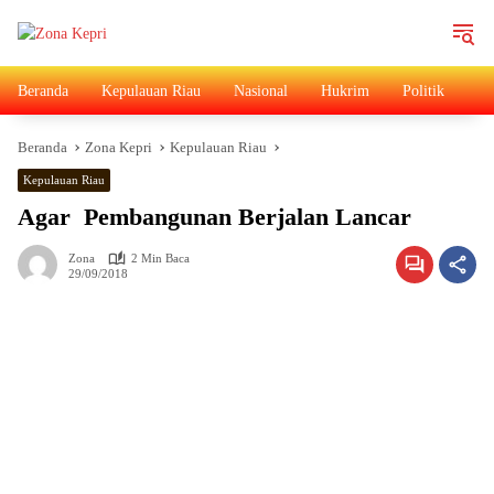
Langsung
ke
konten
Beranda
Kepulauan Riau
Nasional
Hukrim
Politik
Ad
Beranda
Zona Kepri
Kepulauan Riau
Kepulauan Riau
Agar Pembangunan Berjalan Lancar
Zona
2 Min Baca
29/09/2018