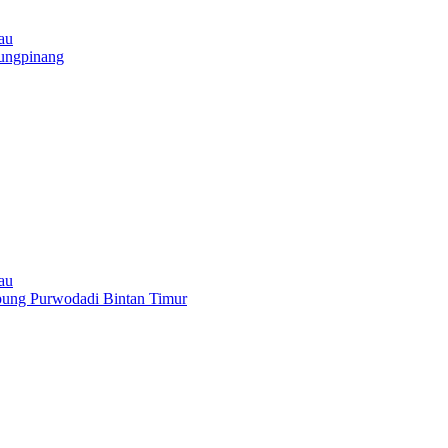
au
ungpinang
au
pung Purwodadi Bintan Timur