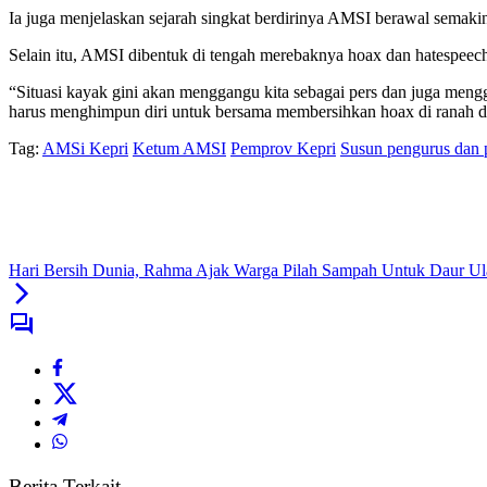
Ia juga menjelaskan sejarah singkat berdirinya AMSI berawal semaki
Selain itu, AMSI dibentuk di tengah merebaknya hoax dan hatespeech
“Situasi kayak gini akan menggangu kita sebagai pers dan juga meng
harus menghimpun diri untuk bersama membersihkan hoax di ranah dig
Tag:
AMSi Kepri
Ketum AMSI
Pemprov Kepri
Susun pengurus dan
Hari Bersih Dunia, Rahma Ajak Warga Pilah Sampah Untuk Daur U
Berita Terkait