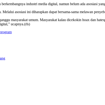
n berkembangnya industri media digital, namun belum ada asosiasi ya
. Melalui asosiasi ini diharapkan dapat bersama-sama melawan penyeba
ganggu masyarakat umum. Masyarakat kalau dicekokin hoax dan hatespee
ital,” ucapnya.(rls)
 program
lang