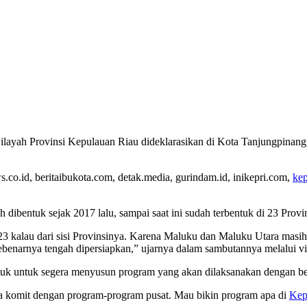
ayah Provinsi Kepulauan Riau dideklarasikan di Kota Tanjungpinang, 
.co.id, beritaibukota.com, detak.media, gurindam.id, inikepri.com,
kep
tuk sejak 2017 lalu, sampai saat ini sudah terbentuk di 23 Provins
3 kalau dari sisi Provinsinya. Karena Maluku dan Maluku Utara masih
sebenarnya tengah dipersiapkan,” ujarnya dalam sambutannya melalui vir
ntuk untuk segera menyusun program yang akan dilaksanakan dengan b
ra komit dengan program-program pusat. Mau bikin program apa di
Kep