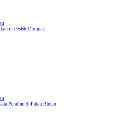
au
akau di Pesisir Dompak
au
ta Perairan di Pulau Bintan