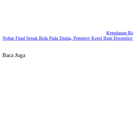
Kepulauan Ri
Nobar Final Sepak Bola Piala Dunia, Pemprov Kepri Bagi Doorpric
Baca Juga