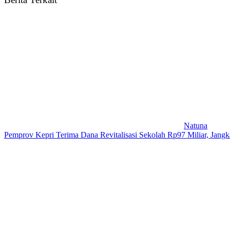
Natuna
Pemprov Kepri Terima Dana Revitalisasi Sekolah Rp97 Miliar, Jangk