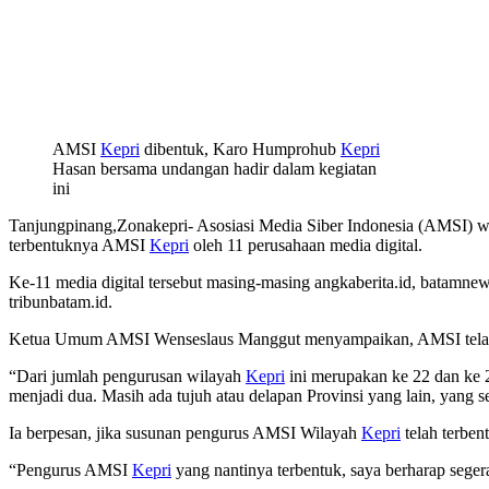
AMSI
Kepri
dibentuk, Karo Humprohub
Kepri
Hasan bersama undangan hadir dalam kegiatan
ini
Tanjungpinang,Zonakepri- Asosiasi Media Siber Indonesia (AMSI) wil
terbentuknya AMSI
Kepri
oleh 11 perusahaan media digital.
Ke-11 media digital tersebut masing-masing angkaberita.id, batamnews
tribunbatam.id.
Ketua Umum AMSI Wenseslaus Manggut menyampaikan, AMSI telah diben
“Dari jumlah pengurusan wilayah
Kepri
ini merupakan ke 22 dan ke 2
menjadi dua. Masih ada tujuh atau delapan Provinsi yang lain, yang 
Ia berpesan, jika susunan pengurus AMSI Wilayah
Kepri
telah terbe
“Pengurus AMSI
Kepri
yang nantinya terbentuk, saya berharap sege