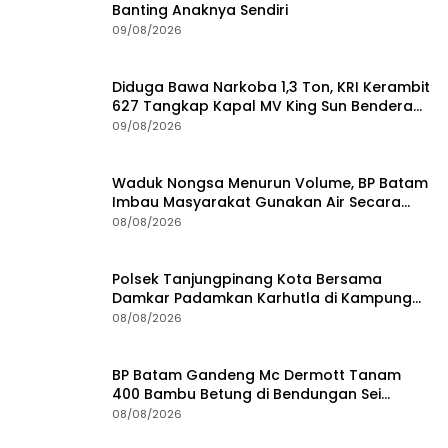
Banting Anaknya Sendiri
09/08/2026
Diduga Bawa Narkoba 1,3 Ton, KRI Kerambit
627 Tangkap Kapal MV King Sun Bendera
Tanzania
09/08/2026
Waduk Nongsa Menurun Volume, BP Batam
Imbau Masyarakat Gunakan Air Secara
Bijak
08/08/2026
Polsek Tanjungpinang Kota Bersama
Damkar Padamkan Karhutla di Kampung
Bugis
08/08/2026
BP Batam Gandeng Mc Dermott Tanam
400 Bambu Betung di Bendungan Sei
Nongsa
08/08/2026