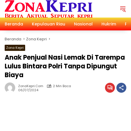
Langsung
ke
konten
Beranda
Kepulauan Riau
Nasional
Hukrim
Pol
Beranda
Zona Kepri
Zona Kepri
Anak Penjual Nasi Lemak Di Tarempa
Lulus Bintara Polri Tanpa Dipungut
Biaya
ZonaKepri.com
2 Min Baca
06/07/2024