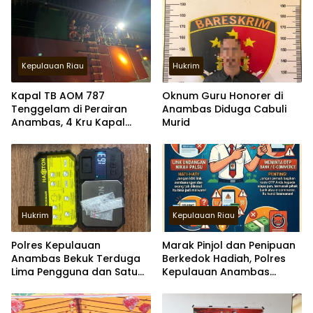
Kepulauan Riau
Hukrim
Kapal TB AOM 787
Oknum Guru Honorer di
Tenggelam di Perairan
Anambas Diduga Cabuli
Anambas, 4 Kru Kapal
Murid
Selamat
Hukrim
Kepulauan Riau
Polres Kepulauan
Marak Pinjol dan Penipuan
Anambas Bekuk Terduga
Berkedok Hadiah, Polres
Lima Pengguna dan Satu
Kepulauan Anambas
Pengedar Narkotika
Imbau Call 110