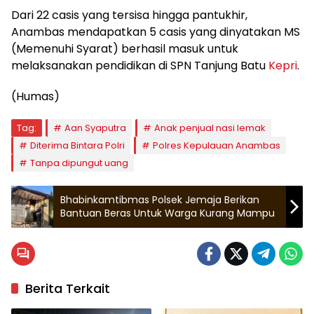
Dari 22 casis yang tersisa hingga pantukhir,
Anambas mendapatkan 5 casis yang dinyatakan MS
(Memenuhi Syarat) berhasil masuk untuk
melaksanakan pendidikan di SPN Tanjung Batu
Kepri
.
(Humas)
Tag:
Aan Syaputra
Anak penjual nasi lemak
Diterima Bintara Polri
Polres Kepulauan Anambas
Tanpa dipungut uang
Bhabinkamtibmas Polsek Jemaja Berikan
Bantuan Beras Untuk Warga Kurang Mampu
Berita Terkait