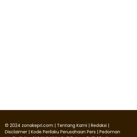
©
2024
zonakepri.com |
Tentang Kami
|
Redaksi
|
Disclaimer
|
Kode Perilaku Perusahaan Pers
|
Pedoman