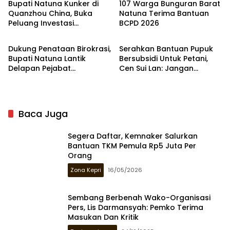
Bupati Natuna Kunker di
107 Warga Bunguran Barat
Quanzhou China, Buka
Natuna Terima Bantuan
Peluang Investasi
BCPD 2026
Natuna
Natuna
dan Hilirisasi Pasir Kuarsa
Dukung Penataan Birokrasi,
Serahkan Bantuan Pupuk
Bupati Natuna Lantik
Bersubsidi Untuk Petani,
Delapan Pejabat
Cen Sui Lan: Jangan
Administrator dan
Diperjualbelikan
Pengawas
Baca Juga
Segera Daftar, Kemnaker Salurkan
Bantuan TKM Pemula Rp5 Juta Per
Orang
Zona Kepri
16/05/2026
Sembang Berbenah Wako-Organisasi
Pers, Lis Darmansyah: Pemko Terima
Masukan Dan Kritik