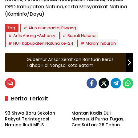
OPD Kabupaten Natuna, serta Masyarakat Natuna.
(Kominfo/Dayu)
Tag:
Alun alun pantai Piwang
Artis Anang -Ashanty
Bupati Natuna
HUT Kabupaten Natuna Ke-24
Malam hiburan
Gubernur Ansar Serahkan Bantuan Beras
Tahap II di Nongsa, Kota Batam
Berita Terkait
Natuna
Natuna
93 Siswa Baru Sekolah
Mantan Kadis DLH
Rakyat Terintegrasi
Memasuki Purna Tugas,
Natuna Ikuti MPLS
Cen Sui Lan: 26 Tahun
Natuna
Natuna
Mengabdi, Itu Luar Biasa