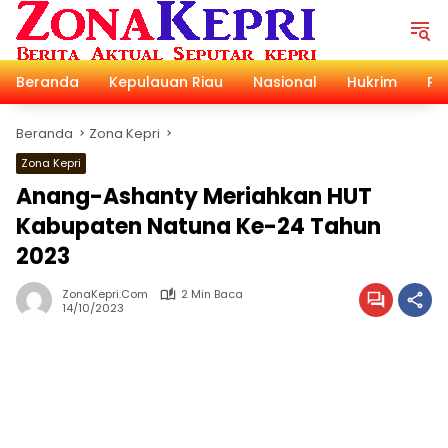
Langsung
ke
konten
Beranda
Kepulauan Riau
Nasional
Hukrim
Pol
Beranda
Zona Kepri
Zona Kepri
Anang-Ashanty Meriahkan HUT
Kabupaten Natuna Ke-24 Tahun
2023
ZonaKepri.com
2 Min Baca
14/10/2023