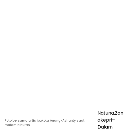
Natuna,Zon
akepri–
Foto bersama artis ibukota Anang-Ashanty saat
malam hiburan
Dalam