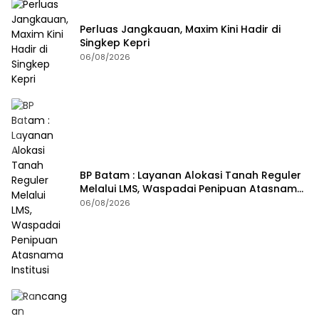
Perluas Jangkauan, Maxim Kini Hadir di
Singkep Kepri
06/08/2026
BP Batam : Layanan Alokasi Tanah Reguler
Melalui LMS, Waspadai Penipuan Atasnama
Institusi
06/08/2026