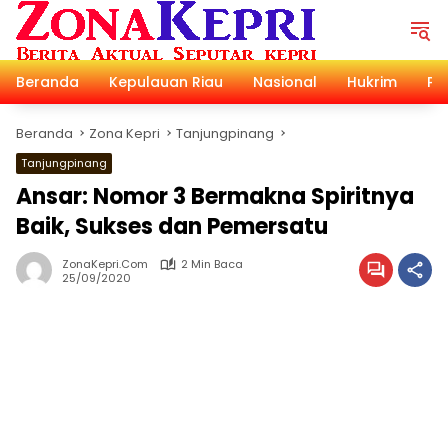
Langsung
ke
konten
Beranda
Kepulauan Riau
Nasional
Hukrim
Pol
Beranda
Zona Kepri
Tanjungpinang
Tanjungpinang
Ansar: Nomor 3 Bermakna Spiritnya
Baik, Sukses dan Pemersatu
ZonaKepri.com
2 Min Baca
25/09/2020