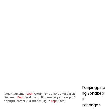
Tanjungpina
ng,Zonakep
Calon Gubernur
Kepri
Ansar Ahmad bersama Calon
Gubernur
Kepri
Marlin Agustina memegang angka 3
ri-
sebagai nomor urut dalam Pilgub
Kepri
2020
Pasangan