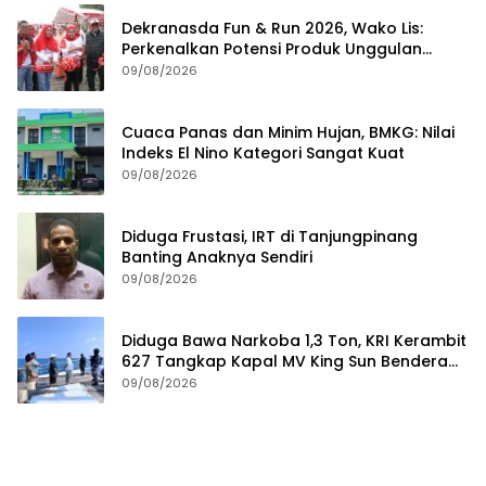
Dekranasda Fun & Run 2026, Wako Lis:
Perkenalkan Potensi Produk Unggulan
Daerah
09/08/2026
Cuaca Panas dan Minim Hujan, BMKG: Nilai
Indeks El Nino Kategori Sangat Kuat
09/08/2026
Diduga Frustasi, IRT di Tanjungpinang
Banting Anaknya Sendiri
09/08/2026
Diduga Bawa Narkoba 1,3 Ton, KRI Kerambit
627 Tangkap Kapal MV King Sun Bendera
Tanzania
09/08/2026