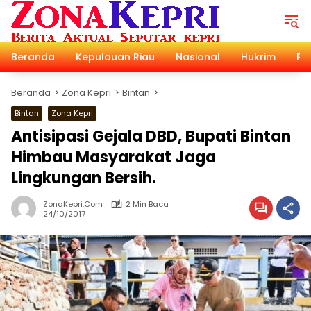
Langsung
ke
konten
Beranda
Kepulauan Riau
Nasional
Hukrim
Pol
Beranda
Zona Kepri
Bintan
Bintan
Zona Kepri
Antisipasi Gejala DBD, Bupati Bintan
Himbau Masyarakat Jaga
Lingkungan Bersih.
ZonaKepri.com
2 Min Baca
24/10/2017