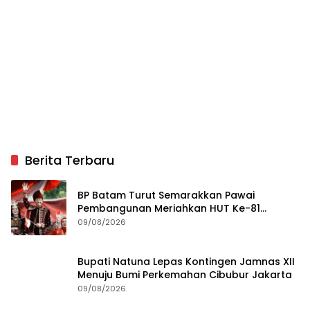
Berita Terbaru
BP Batam Turut Semarakkan Pawai
Pembangunan Meriahkan HUT Ke-81
Kemerdekaan RI
09/08/2026
Bupati Natuna Lepas Kontingen Jamnas XII
Menuju Bumi Perkemahan Cibubur Jakarta
09/08/2026