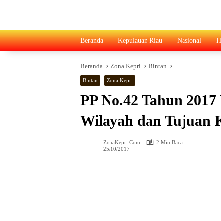
Langsung
ke
konten
Beranda
Kepulauan Riau
Nasional
H
Beranda
Zona Kepri
Bintan
Bintan
Zona Kepri
PP No.42 Tahun 2017
Wilayah dan Tujuan 
ZonaKepri.com
2 Min Baca
25/10/2017