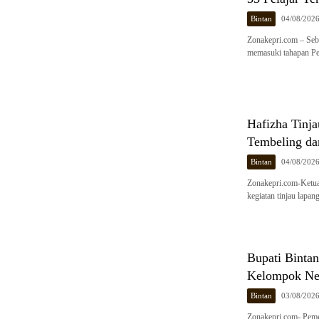
Bintan
04/08/202
Zonakepri.com – Seb
memasuki tahapan P
Hafizha Tinj
Tembeling da
Bintan
04/08/202
Zonakepri.com-Ketua
kegiatan tinjau lapa
Bupati Binta
Kelompok Ne
Bintan
03/08/202
Zonakepri.com- Peme