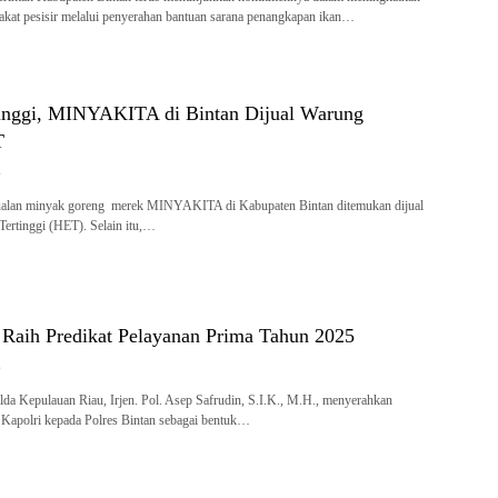
akat pesisir melalui penyerahan bantuan sarana penangkapan ikan…
inggi, MINYAKITA di Bintan Dijual Warung
T
6
ualan minyak goreng merek MINYAKITA di Kabupaten Bintan ditemukan dijual
 Tertinggi (HET). Selain itu,…
n Raih Predikat Pelayanan Prima Tahun 2025
6
a Kepulauan Riau, Irjen. Pol. Asep Safrudin, S.I.K., M.H., menyerahkan
Kapolri kepada Polres Bintan sebagai bentuk…