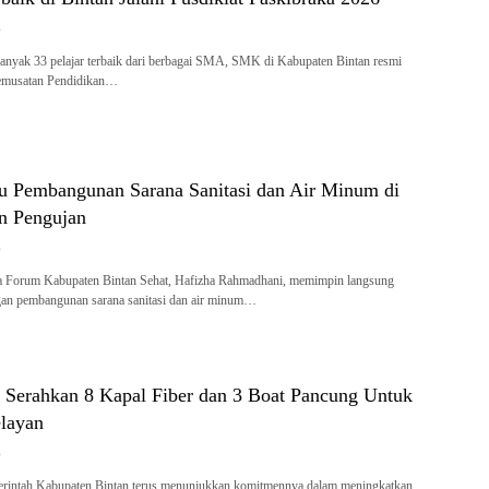
6
anyak 33 pelajar terbaik dari berbagai SMA, SMK di Kabupaten Bintan resmi
emusatan Pendidikan…
au Pembangunan Sarana Sanitasi dan Air Minum di
n Pengujan
6
 Forum Kabupaten Bintan Sehat, Hafizha Rahmadhani, memimpin langsung
ngan pembangunan sarana sanitasi dan air minum…
n Serahkan 8 Kapal Fiber dan 3 Boat Pancung Untuk
layan
6
rintah Kabupaten Bintan terus menunjukkan komitmennya dalam meningkatkan