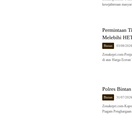
kesejahteraan masyar
Permintaan T
Melebihi HE
Bintan
03/08/202
Zonakepri.com-Penj
di atas Harga Eceran
Polres Binta
Bintan
31/07/202
Zonakepri.com-Kapold
Piagam Penghargaan 