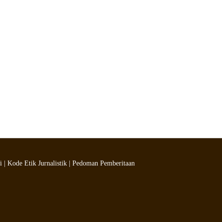
i
|
Kode Etik Jurnalistik
|
Pedoman Pemberitaan