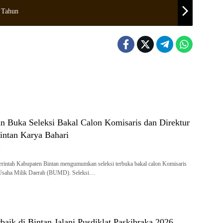
 Tahun
n Buka Seleksi Bakal Calon Komisaris dan Direktur
ntan Karya Bahari
6
rintah Kabupaten Bintan mengumumkan seleksi terbuka bakal calon Komisaris
 Usaha Milik Daerah (BUMD). Seleksi…
rbaik di Bintan Jalani Pusdiklat Paskibraka 2026