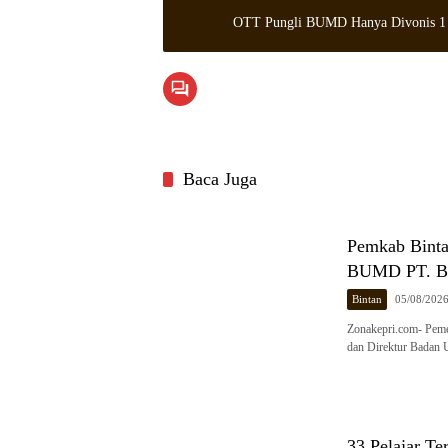
OTT Pungli BUMD Hanya Divonis 1
Baca Juga
Pemkab Binta
BUMD PT. Bi
Bintan
05/08/202
Zonakepri.com- Peme
dan Direktur Badan
33 Pelajar Te