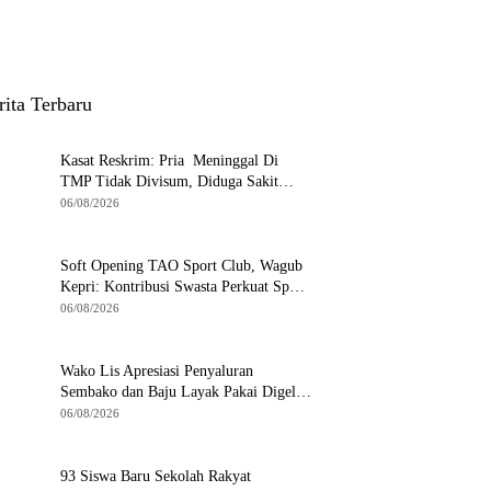
rita Terbaru
Kasat Reskrim: Pria Meninggal Di
TMP Tidak Divisum, Diduga Sakit
Jantung
06/08/2026
Soft Opening TAO Sport Club, Wagub
Kepri: Kontribusi Swasta Perkuat Sport
Tourism di Batam
06/08/2026
Wako Lis Apresiasi Penyaluran
Sembako dan Baju Layak Pakai Digelar
KUA Tanjungpinang Timur
06/08/2026
93 Siswa Baru Sekolah Rakyat