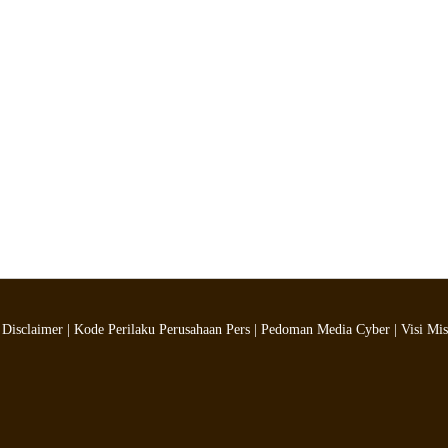
|
Disclaimer
|
Kode Perilaku Perusahaan Pers
|
Pedoman Media Cyber
|
Visi Mis