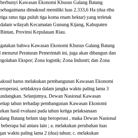
berbunyi Kawasan Ekonomi Khusus Galang Batang
sebagaimana dimaksud memiliki luas 2.333,6 Ha (dua ribu
tiga ratus tiga puluh tiga koma enam hektar) yang terletak
dalam wilayah Kecamatan Gunung Kijang, Kabupaten
Bintan, Provinsi Kepulauan Riau.
mengatakan bahwa Kawasan Ekonomi Khusus Galang Batang
 menurut Peraturan Pemerintah ini, juga akan dibangun dan
Pengolahan Ekspor; Zona logistik; Zona Industri; dan Zona
imaksud harus melakukan pembangunan Kawasan Ekonomi
roperasi, setidaknya dalam jangka waktu paling lama 3
i diundangkan. Selanjutnya, Dewan Nasional Kawasan
setiap tahun terhadap pembangunan Kawasan Ekonomi
kan hasil evaluasi pada tahun ketiga pelaksanaan
ng Batang belum siap beroperasi , maka Dewan Nasional
berapa hal antara lain ; a. melakukan perubahan luas
gan waktu paling lama 2 (dua) tahun; c. melakukan