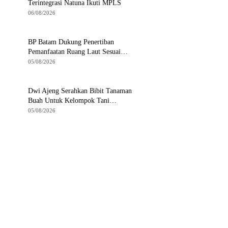
Terintegrasi Natuna Ikuti MPLS
06/08/2026
BP Batam Dukung Penertiban
Pemanfaatan Ruang Laut Sesuai
Ketentuan Perundang-undangan
05/08/2026
Dwi Ajeng Serahkan Bibit Tanaman
Buah Untuk Kelompok Tani
Tanjungpinang
05/08/2026