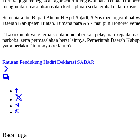
Dirinya juga menegaskan agar seluruh Pegawai baik Tenaga Honorer
menghindari masalah-masalah kedisiplinan serta terlibat dalam kasus b
Sementara itu, Bupati Bintan H Apri Sujadi, S.Sos menanggapi bahwa
Daerah Kabupaten Bintan. Dimana para ASN maupun Honorer Pemerin
” Lakukanlah yang terbaik dalam memberikan pelayanan kepada masyar
narkoba, serta permasalahan berat lainnya. Pemerintah Daerah Kabupa
yang berlaku ” tutupnya.(red/hum)
Ratusan Pendukung Hadiri Deklarasi SABAR
Baca Juga