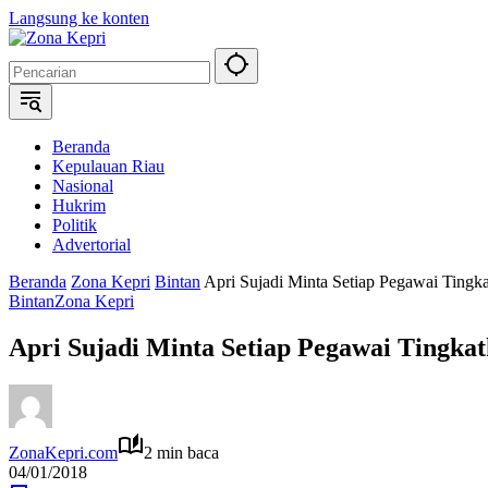
Langsung ke konten
Beranda
Kepulauan Riau
Nasional
Hukrim
Politik
Advertorial
Beranda
Zona Kepri
Bintan
Apri Sujadi Minta Setiap Pegawai Tingka
Bintan
Zona Kepri
Apri Sujadi Minta Setiap Pegawai Tingka
ZonaKepri.com
2 min baca
04/01/2018