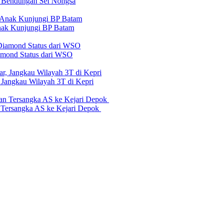
 Bendungan Sei Nongsa
nak Kunjungi BP Batam
iamond Status dari WSO
 Jangkau Wilayah 3T di Kepri
n Tersangka AS ke Kejari Depok
erilaku Perusahaan Pers
|
Pedoman Media Cyber
|
Visi Misi
|
Kode Eti