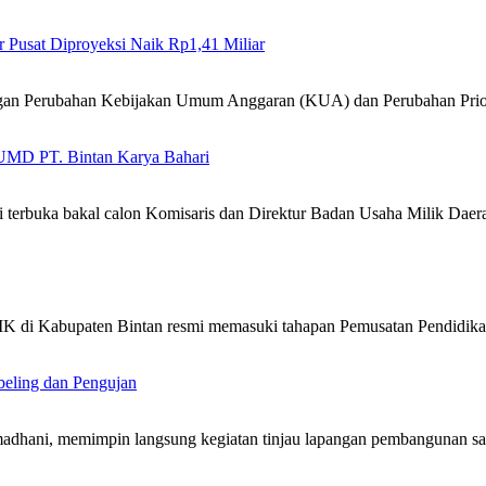
Pusat Diproyeksi Naik Rp1,41 Miliar
gan Perubahan Kebijakan Umum Anggaran (KUA) dan Perubahan Prio
BUMD PT. Bintan Karya Bahari
 terbuka bakal calon Komisaris dan Direktur Badan Usaha Milik Da
SMK di Kabupaten Bintan resmi memasuki tahapan Pemusatan Pendidi
beling dan Pengujan
dhani, memimpin langsung kegiatan tinjau lapangan pembangunan sa