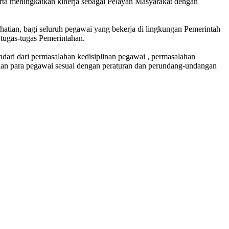
ta meningkatkan kinerja sebagai Pelayan Masyarakat dengan
atian, bagi seluruh pegawai yang bekerja di lingkungan Pemerintah
ugas-tugas Pemerintahan.
ndari dari permasalahan kedisiplinan pegawai , permasalahan
linan para pegawai sesuai dengan peraturan dan perundang-undangan