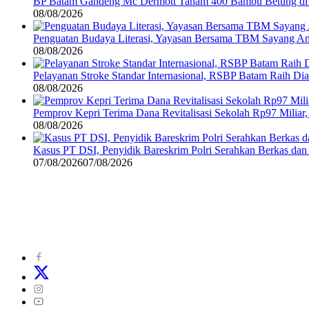
BP Batam Gandeng Mc Dermott Tanam 400 Bambu Betung di
08/08/2026
Penguatan Budaya Literasi, Yayasan Bersama TBM Sayang A
08/08/2026
Pelayanan Stroke Standar Internasional, RSBP Batam Raih D
08/08/2026
Pemprov Kepri Terima Dana Revitalisasi Sekolah Rp97 Miliar,
08/08/2026
Kasus PT DSI, Penyidik Bareskrim Polri Serahkan Berkas da
07/08/2026
07/08/2026
©
2024
zonakepri.com |
Tentang Kami
|
Redaksi
|
Disclaimer
|
Kode P