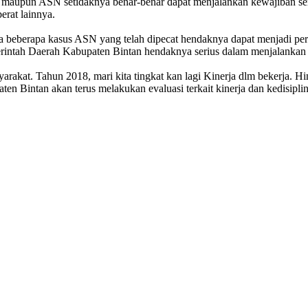
 maupun ASN setidaknya benar-benar dapat menjalankan kewajiban ser
erat lainnya.
 beberapa kasus ASN yang telah dipecat hendaknya dapat menjadi perh
tah Daerah Kabupaten Bintan hendaknya serius dalam menjalankan t
akat. Tahun 2018, mari kita tingkat kan lagi Kinerja dlm bekerja. Hi
ten Bintan akan terus melakukan evaluasi terkait kinerja dan kedisip