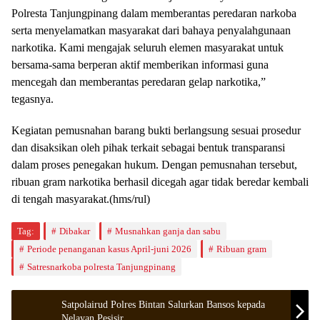
Polresta Tanjungpinang dalam memberantas peredaran narkoba
serta menyelamatkan masyarakat dari bahaya penyalahgunaan
narkotika. Kami mengajak seluruh elemen masyarakat untuk
bersama-sama berperan aktif memberikan informasi guna
mencegah dan memberantas peredaran gelap narkotika,”
tegasnya.
Kegiatan pemusnahan barang bukti berlangsung sesuai prosedur
dan disaksikan oleh pihak terkait sebagai bentuk transparansi
dalam proses penegakan hukum. Dengan pemusnahan tersebut,
ribuan gram narkotika berhasil dicegah agar tidak beredar kembali
di tengah masyarakat.(hms/rul)
Tag:
Dibakar
Musnahkan ganja dan sabu
Periode penanganan kasus April-juni 2026
Ribuan gram
Satresnarkoba polresta Tanjungpinang
Satpolairud Polres Bintan Salurkan Bansos kepada
Nelayan Pesisir