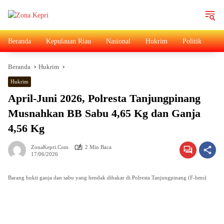
Langsung
ke
konten
Beranda
Kepulauan Riau
Nasional
Hukrim
Politik
Ad
Beranda
Hukrim
Hukrim
April-Juni 2026, Polresta Tanjungpinang
Musnahkan BB Sabu 4,65 Kg dan Ganja
4,56 Kg
ZonaKepri.com
2 Min Baca
17/06/2026
Barang bukti ganja dan sabu yang hendak dibakar di Polresta Tanjungpinang (F-hms)