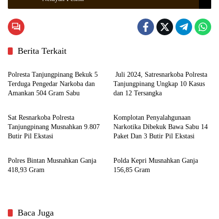
Berita Terkait
Hukrim
Zona Kepri
Polresta Tanjungpinang Bekuk 5
Juli 2024, Satresnarkoba Polresta
Terduga Pengedar Narkoba dan
Tanjungpinang Ungkap 10 Kasus
Amankan 504 Gram Sabu
dan 12 Tersangka
Zona Kepri
Tanjungpinang
Sat Resnarkoba Polresta
Komplotan Penyalahgunaan
Tanjungpinang Musnahkan 9.807
Narkotika Dibekuk Bawa Sabu 14
Butir Pil Ekstasi
Paket Dan 3 Butir Pil Ekstasi
Bintan
Batam
Polres Bintan Musnahkan Ganja
Polda Kepri Musnahkan Ganja
418,93 Gram
156,85 Gram
Baca Juga