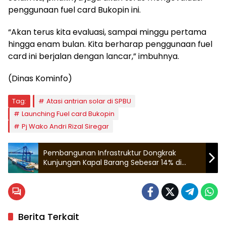
penggunaan fuel card Bukopin ini.
“Akan terus kita evaluasi, sampai minggu pertama
hingga enam bulan. Kita berharap penggunaan fuel
card ini berjalan dengan lancar,” imbuhnya.
(Dinas Kominfo)
Tag:
Atasi antrian solar di SPBU
Launching Fuel card Bukopin
Pj Wako Andri Rizal Siregar
Pembangunan Infrastruktur Dongkrak
Kunjungan Kapal Barang Sebesar 14% di
Pelabuhan Batam
Berita Terkait