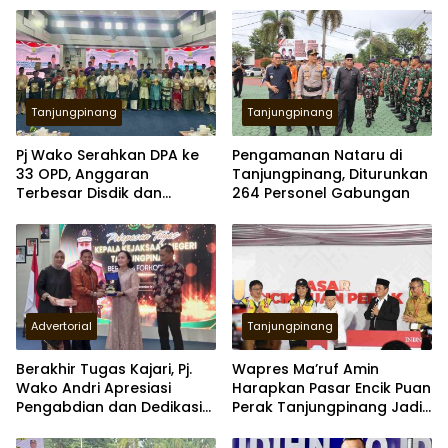
Tanjungpinang
Tanjungpinang
Pj Wako Serahkan DPA ke
Pengamanan Nataru di
33 OPD, Anggaran
Tanjungpinang, Diturunkan
Terbesar Disdik dan
264 Personel Gabungan
Terkecil BPBD
Advertorial
Tanjungpinang
Berakhir Tugas Kajari, Pj.
Wapres Ma’ruf Amin
Wako Andri Apresiasi
Harapkan Pasar Encik Puan
Pengabdian dan Dedikasi
Perak Tanjungpinang Jadi
Lanna Hany
Sumber PAD