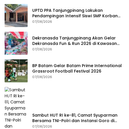
UPTD PPA Tanjungpinang Lakukan
Pendampingan Intensif Siswi SMP Korban
Asusila
07/08/2026
Dekranasda Tanjungpinang Akan Gelar
Dekranasda Fun & Run 2026 di Kawasan
Gedung Gonggong
07/08/2026
BP Batam Gelar Batam Prime International
Grassroot Football Festival 2026
07/08/2026
Sambut HUT RI ke-81, Camat Syuparman
Bersama TNI-Polri dan Instansi Goro di
Pantai Piwang
07/08/2026