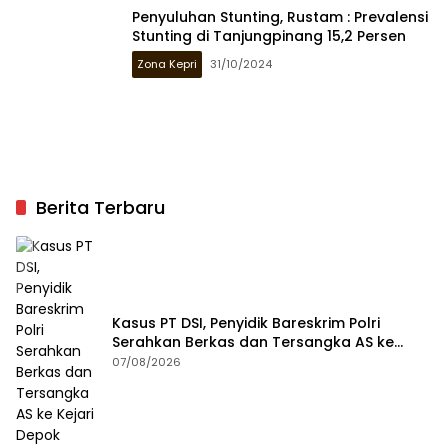
Penyuluhan Stunting, Rustam : Prevalensi
Stunting di Tanjungpinang 15,2 Persen
Zona Kepri
31/10/2024
Berita Terbaru
Kasus PT DSI, Penyidik Bareskrim Polri
Serahkan Berkas dan Tersangka AS ke
Kejari Depok
07/08/2026