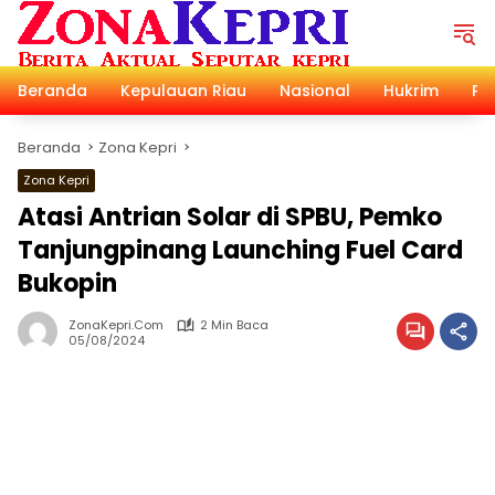
Langsung
ke
konten
Beranda
Kepulauan Riau
Nasional
Hukrim
Pol
Beranda
Zona Kepri
Zona Kepri
Atasi Antrian Solar di SPBU, Pemko
Tanjungpinang Launching Fuel Card
Bukopin
ZonaKepri.com
2 Min Baca
05/08/2024