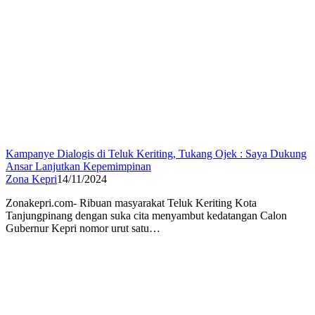
Kampanye Dialogis di Teluk Keriting, Tukang Ojek : Saya Dukung
Ansar Lanjutkan Kepemimpinan
Zona Kepri
14/11/2024
Zonakepri.com- Ribuan masyarakat Teluk Keriting Kota
Tanjungpinang dengan suka cita menyambut kedatangan Calon
Gubernur Kepri nomor urut satu…