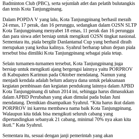
Badminton Club (PBC), serta sejumlah atlet dan pelatih bulutangkis
dan tenis Kota Tanjungpinang.
Dalam POPDA V yang lalu, Kota Tanjungpinang berhasil meraih
24 emas, 17 perak, dan 16 perunggu, sedangkan dalam O2SN SLTP
Kota Tanjungpinang menyabet 18 emas, 11 perak dan 16 perunggu
dan para siswa atlet bersiap untuk mengikuti O2SN tingkat nasional.
Sementara itu, piala bergilir Danlantamal Cup yang berhasil diraih
merupakan yang kedua kalinya. Syahrul berharap tahun depan piala
tersebut bisa dimiliki Kota Tanjungpinang sebagai piala tetap.
Selain turnamen-turnamen tersebut, Kota Tanjungpinang juga
bersiap untuk mengikuti ajang bergengsi lainnya yaitu PORPROV
di Kabupaten Karimun pada Oktober mendatang. Namun yang
menjadi kendala adalah belum adanya dana untuk pelaksanaan
kegiatan pembinaan dan kegiatan pendukung lainnya dalam APBD
Kota Tanjungpinang di tahun 2014 ini, sehingga harus dimasukkan
dalam APBD Perubahan yang akan dimulai pada bulan Juni
mendatang. Demikian disampaikan Syahrul. “Kita harus ikut dalam
PORPROV ini karena membawa nama baik Kota Tanjungpinang.
Walaupun kita tidak bisa mengikuti seluruh cabang yang
dipertandingkan sebanyak 21 cabang, minimal 70% nya akan kita
ikuti.” Kata Syahrul.
Sementara itu, sesuai dengan janji pemerintah yang akan