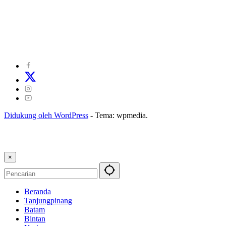
©
2024
zonakepri.com |
Tentang Kami
|
Redaksi
|
Disclaimer
|
Kode Perilaku Perusahaan Pers
|
Pedoman Media Cyber
|
Visi Misi
|
Kode Etik Jurnalistik
|
Pedoman Pemberitaan Ramah Anak
Didukung oleh WordPress
-
Tema: wpmedia.
×
Beranda
Tanjungpinang
Batam
Bintan