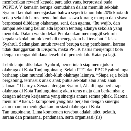
memberikan reward kepada para atlet yang berprestasi pada
POPDA V kemarin berupa kemudahan dalam memilih sekolah,
Syahrul kembali menegaskan bahwa seperti tahun lalu 20% kuota di
setiap sekolah harus mendahulukan siswa kurang mampu dan siswa
berprestasi dibidang olaharaga, seni, dan agama. “Itu wajib, dan
sampai sekarang belum ada laporan tentang adanya sekolah yang
menolak. Dalam waktu dekat Pemko akan memanggil seluruh
kepala sekolah untuk kembali menegaskan hal tersebut.” Jelas
Syahrul. Sedangkan untuk reward berupa uang pembinaan, karena
tidak dianggarkan di Dispora, maka PPTK harus menjemput bola
dengan mengambil dana tersebut di pemerintah. Katanya lagi.
Lebih lanjut dikatakan Syahrul, pemerintah siap memajukan
olahraga di Kota Tanjungpinang. Selain PTC dan PBC Syahrul juga
berharap akan muncul klub-klub olahraga lainnya. “Siapa saja boleh
bergabung, termasuk anak-anak putus sekolah atau anak-anak
jalanan.” Ujarnya. Senada dengan Syahrul, Ahadi juga berharap
olahraga di Kota Tanjungpinang akan terus maju dan berkembang
dengan adanya kerjasama yang sinergis antara semua pihak. Karena
menurut Ahadi, 5 komponen yang bila berjalan dengan sinergis
akan mampu meningkatkan prestasi olahraga di Kota
Tanjungpinang. Lima komponen tersebut adalah atlet, pelatih,
sarana dan prasarana, pendanaan, serta organisasi.(rls)