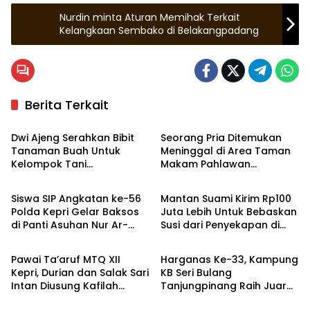
Nurdin minta Aturan Memihak Terkait
Kelangkaan Sembako di Belakangpadang
Berita Terkait
Tanjungpinang
Tanjungpinang
Dwi Ajeng Serahkan Bibit
Seorang Pria Ditemukan
Tanaman Buah Untuk
Meninggal di Area Taman
Kelompok Tani
Makam Pahlawan
Tanjungpinang
Hukrim
Tanjungpinang
Tanjungpinang
Siswa SIP Angkatan ke-56
Mantan Suami Kirim Rp100
Polda Kepri Gelar Baksos
Juta Lebih Untuk Bebaskan
di Panti Asuhan Nur Ar-
Susi dari Penyekapan di
Bintan
Tanjungpinang
Rohman Tanjungpinang
Myanmar
Pawai Ta’aruf MTQ XII
Harganas Ke-33, Kampung
Kepri, Durian dan Salak Sari
KB Seri Bulang
Intan Diusung Kafilah
Tanjungpinang Raih Juara
Bintan
III Tingkat Nasional