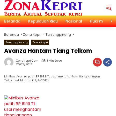
Langsung
ke
konten
Beranda
Kepulauan Riau
Nasional
Hukrim
Pol
Beranda
Zona Kepri
Tanjungpinang
Tanjungpinang
Zona Kepri
Avanza Hantam Tiang Telkom
ZonaKepri.com
1 Min Baca
12/02/2017
Minibus Avanza putih BP 1999 TL usai menghantam tiang jaringan
Telkomsel, Minggu (12/2-2017)