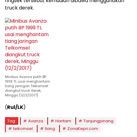
ringsek tersebut kemudian dibawa menggunakan
truck derek.
Minibus Avanza putih BP
1999 TL usai menghantam
tiang jaringan Telkomsel
diangkut truck derek,
Minggu (12/2/2017)
(
Rul/LK
)
Tag:
Avanza
Hantam
Tanjungpinang
telkomsel
tiang
ZonaKepri.com