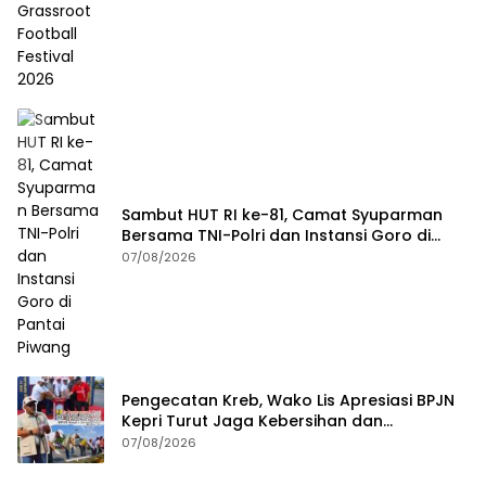
Sambut HUT RI ke-81, Camat Syuparman
Bersama TNI-Polri dan Instansi Goro di
Pantai Piwang
07/08/2026
Pengecatan Kreb, Wako Lis Apresiasi BPJN
Kepri Turut Jaga Kebersihan dan
Keindahan Ruas Jalan
07/08/2026