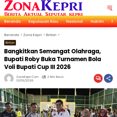
Langsung
ke
konten
Beranda
Kepulauan Riau
Nasional
Hukrim
Pol
Beranda
Zona Kepri
Bintan
Bintan
Bangkitkan Semangat Olahraga,
Bupati Roby Buka Turnamen Bola
Voli Bupati Cup III 2026
ZonaKepri.com
2 Min Baca
13/05/2026