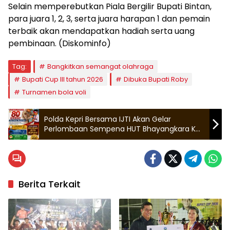
Selain memperebutkan Piala Bergilir Bupati Bintan,
para juara 1, 2, 3, serta juara harapan 1 dan pemain
terbaik akan mendapatkan hadiah serta uang
pembinaan. (Diskominfo)
Tag:
Bangkitkan semangat olahraga
Bupati Cup III tahun 2026
Dibuka Bupati Roby
Turnamen bola voli
Polda Kepri Bersama IJTI Akan Gelar
Perlombaan Sempena HUT Bhayangkara Ke-
80
Berita Terkait