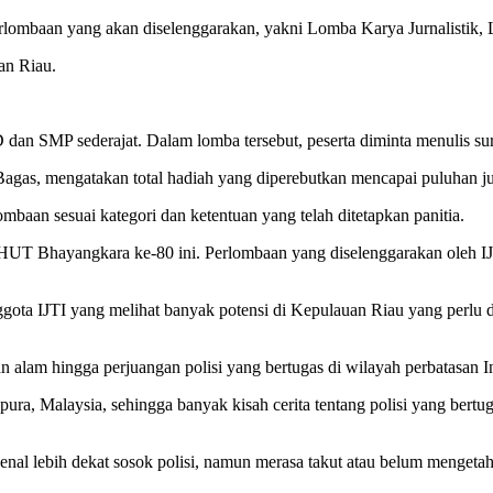
erlombaan yang akan diselenggarakan, yakni Lomba Karya Jurnalistik,
an Riau.
D dan SMP sederajat. Dalam lomba tersebut, peserta diminta menulis sur
agas, mengatakan total hadiah yang diperebutkan mencapai puluhan ju
mbaan sesuai kategori dan ketentuan yang telah ditetapkan panitia.
HUT Bhayangkara ke-80 ini. Perlombaan yang diselenggarakan oleh IJTI
nggota IJTI yang melihat banyak potensi di Kepulauan Riau yang perlu
n alam hingga perjuangan polisi yang bertugas di wilayah perbatasan I
pura, Malaysia, sehingga banyak kisah cerita tentang polisi yang bertu
nal lebih dekat sosok polisi, namun merasa takut atau belum mengetahui