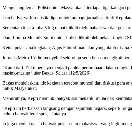
Mengusung tema “Polisi untuk Masyarakat”, terdapat tiga kategori p
Lomba Karya Jurnalistik diperuntukkan bagi jurnalis aktif di Kepulau
Sementara itu, Lomba Vlog dapat diikuti oleh mahasiswa dan pelajar.
Dan, Lomba Menulis Surat untuk Polisi diikuti oleh pelajar tingkat S
Ketua pelaksana kegiatan, Agus Faturohman atau yang akrab disapa B
Jurnalis Metro TV itu menyebut seluruh peserta bebas mengikuti perlo
“Kami dari IJTI dipercaya menjadi panitia perlombaan dalam rangka 
masing-masing” ujar Bagas, Selasa (12/5/2026).
Bagas menjelaskan, ide kegiatan tersebut muncul dari diskusi para a
untuk Masyarakat.
Menurutnya, Kepri memiliki banyak sisi menarik, mulai dari keindaha
“Kepri ini berbatasan langsung dengan sejumlah negara, seperti Singa
belum banyak terekspos,” katanya.
Ia juga menilai masih banyak pelajar dan mahasiswa yang ingin menge