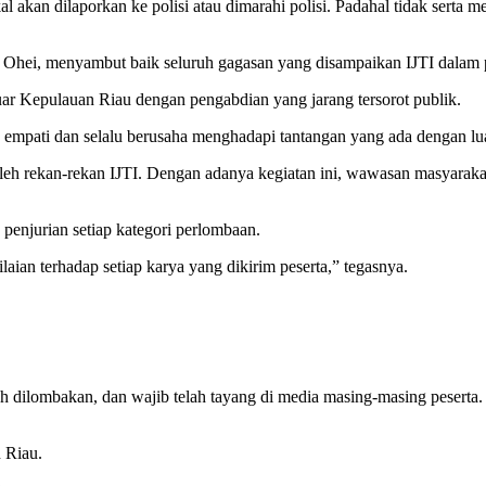
akan dilaporkan ke polisi atau dimarahi polisi. Padahal tidak serta m
a Ohei, menyambut baik seluruh gagasan yang disampaikan IJTI dala
uar Kepulauan Riau dengan pengabdian yang jarang tersorot publik.
, empati dan selalu berusaha menghadapi tantangan yang ada dengan lua
oleh rekan-rekan IJTI. Dengan adanya kegiatan ini, wawasan masyarakat 
penjurian setiap kategori perlombaan.
aian terhadap setiap karya yang dikirim peserta,” tegasnya.
.
h dilombakan, dan wajib telah tayang di media masing-masing peserta.
 Riau.