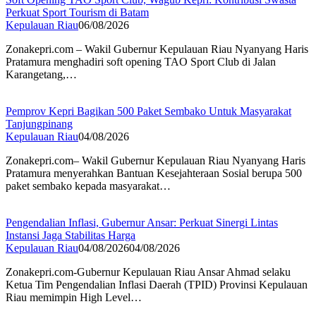
Perkuat Sport Tourism di Batam
Kepulauan Riau
06/08/2026
Zonakepri.com – Wakil Gubernur Kepulauan Riau Nyanyang Haris
Pratamura menghadiri soft opening TAO Sport Club di Jalan
Karangetang,…
Pemprov Kepri Bagikan 500 Paket Sembako Untuk Masyarakat
Tanjungpinang
Kepulauan Riau
04/08/2026
Zonakepri.com– Wakil Gubernur Kepulauan Riau Nyanyang Haris
Pratamura menyerahkan Bantuan Kesejahteraan Sosial berupa 500
paket sembako kepada masyarakat…
Pengendalian Inflasi, Gubernur Ansar: Perkuat Sinergi Lintas
Instansi Jaga Stabilitas Harga
Kepulauan Riau
04/08/2026
04/08/2026
Zonakepri.com-Gubernur Kepulauan Riau Ansar Ahmad selaku
Ketua Tim Pengendalian Inflasi Daerah (TPID) Provinsi Kepulauan
Riau memimpin High Level…