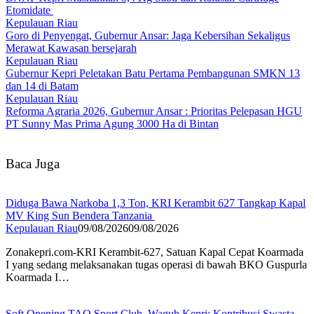
Etomidate
Kepulauan Riau
Goro di Penyengat, Gubernur Ansar: Jaga Kebersihan Sekaligus
Merawat Kawasan bersejarah
Kepulauan Riau
Gubernur Kepri Peletakan Batu Pertama Pembangunan SMKN 13
dan 14 di Batam
Kepulauan Riau
Reforma Agraria 2026, Gubernur Ansar : Prioritas Pelepasan HGU
PT Sunny Mas Prima Agung 3000 Ha di Bintan
Baca Juga
Diduga Bawa Narkoba 1,3 Ton, KRI Kerambit 627 Tangkap Kapal
MV King Sun Bendera Tanzania
Kepulauan Riau
09/08/2026
09/08/2026
Zonakepri.com-KRI Kerambit-627, Satuan Kapal Cepat Koarmada
I yang sedang melaksanakan tugas operasi di bawah BKO Guspurla
Koarmada I…
Soft Opening TAO Sport Club, Wagub Kepri: Kontribusi Swasta