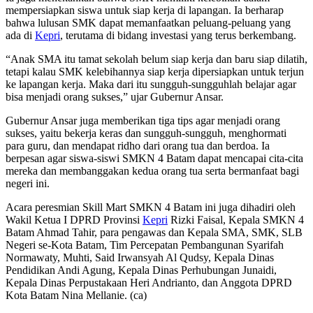
mempersiapkan siswa untuk siap kerja di lapangan. Ia berharap
bahwa lulusan SMK dapat memanfaatkan peluang-peluang yang
ada di
Kepri
, terutama di bidang investasi yang terus berkembang.
“Anak SMA itu tamat sekolah belum siap kerja dan baru siap dilatih,
tetapi kalau SMK kelebihannya siap kerja dipersiapkan untuk terjun
ke lapangan kerja. Maka dari itu sungguh-sungguhlah belajar agar
bisa menjadi orang sukses,” ujar Gubernur Ansar.
Gubernur Ansar juga memberikan tiga tips agar menjadi orang
sukses, yaitu bekerja keras dan sungguh-sungguh, menghormati
para guru, dan mendapat ridho dari orang tua dan berdoa. Ia
berpesan agar siswa-siswi SMKN 4 Batam dapat mencapai cita-cita
mereka dan membanggakan kedua orang tua serta bermanfaat bagi
negeri ini.
Acara peresmian Skill Mart SMKN 4 Batam ini juga dihadiri oleh
Wakil Ketua I DPRD Provinsi
Kepri
Rizki Faisal, Kepala SMKN 4
Batam Ahmad Tahir, para pengawas dan Kepala SMA, SMK, SLB
Negeri se-Kota Batam, Tim Percepatan Pembangunan Syarifah
Normawaty, Muhti, Said Irwansyah Al Qudsy, Kepala Dinas
Pendidikan Andi Agung, Kepala Dinas Perhubungan Junaidi,
Kepala Dinas Perpustakaan Heri Andrianto, dan Anggota DPRD
Kota Batam Nina Mellanie. (ca)