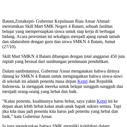
Batam,Zonakepri- Gubernur Kepulauan Riau Ansar Ahmad
meresmikan Skill Mart SMK Negeri 4 Batam, sebuah fasilitas
belajar yang mempersiapkan siswa untuk siap kerja di berbagai
bidang. Acara peresmian ini sekaligus menjadi ajang ramah tamah
dan silaturahmi dengan guru dan siswa SMKN 4 Batam, Jumat
(27/10).
Skill Mart SMKN 4 Batam dibangun dengan total anggaran 450 juta
rupiah yang berasal dari sumbangan pendanaan pendidikan.
Dalam sambutannya, Gubernur Ansar mengatakan bahwa dirinya
datang ke SMKN 4 Batam untuk mengingatkan bahwa siswa-siswi
di sekolah ini adalah penentu masa depan
Kepri
dan Republik
Indonesia. Ia mengajak mereka untuk belajar sungguh-sungguh dan
menjadi orang-orang yang hebat dan baik.
“Kalau penentu, kualitasnya harus hebat, saya yakin
Kepri
ini ke
depan akan lebih hebat kalau anak-anak bapak sukses semua. Tapi
jika kita mau jadi penentu kita harus jadi penentu yang hebat dan
baik,” kata Gubernur Ansar.
Ia juga menekankan bahwa SMK memiliki kelebihan dalam