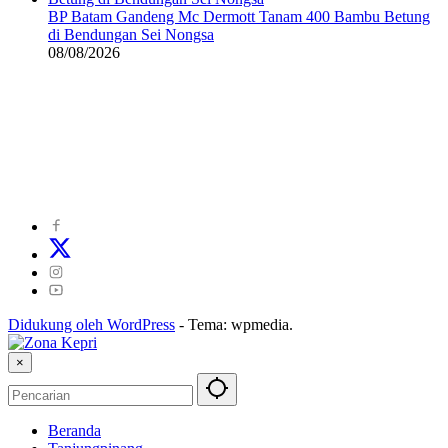
BP Batam Gandeng Mc Dermott Tanam 400 Bambu Betung
di Bendungan Sei Nongsa
08/08/2026
©
2024
zonakepri.com |
Tentang Kami
|
Redaksi
|
Disclaimer
|
Kode Perilaku Perusahaan Pers
|
Pedoman Media Cyber
|
Visi Misi
|
Kode Etik Jurnalistik
|
Pedoman Pemberitaan Ramah Anak
Didukung oleh WordPress
-
Tema: wpmedia.
×
Beranda