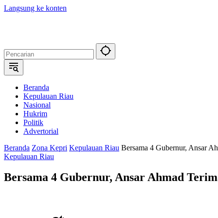
Langsung ke konten
Beranda
Kepulauan Riau
Nasional
Hukrim
Politik
Advertorial
Beranda
Zona Kepri
Kepulauan Riau
Bersama 4 Gubernur, Ansar A
Kepulauan Riau
Bersama 4 Gubernur, Ansar Ahmad Terim