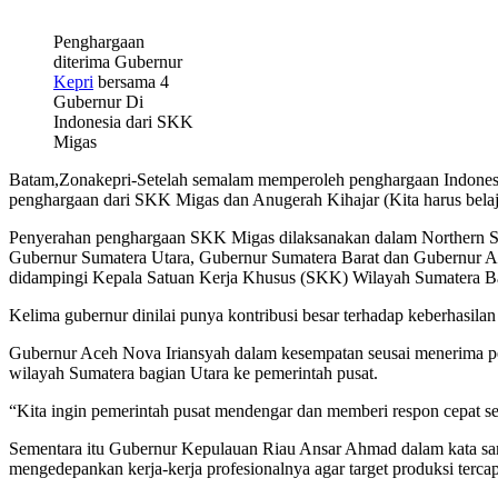
Penghargaan
diterima Gubernur
Kepri
bersama 4
Gubernur Di
Indonesia dari SKK
Migas
Batam,Zonakepri-Setelah semalam memperoleh penghargaan Indones
penghargaan dari SKK Migas dan Anugerah Kihajar (Kita harus belaj
Penyerahan penghargaan SKK Migas dilaksanakan dalam Northern Su
Gubernur Sumatera Utara, Gubernur Sumatera Barat dan Gubernur A
didampingi Kepala Satuan Kerja Khusus (SKK) Wilayah Sumatera Ba
Kelima gubernur dinilai punya kontribusi besar terhadap keberhasil
Gubernur Aceh Nova Iriansyah dalam kesempatan seusai menerima pe
wilayah Sumatera bagian Utara ke pemerintah pusat.
“Kita ingin pemerintah pusat mendengar dan memberi respon cepat se
Sementara itu Gubernur Kepulauan Riau Ansar Ahmad dalam kata sam
mengedepankan kerja-kerja profesionalnya agar target produksi terca