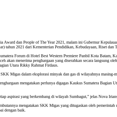
ia Award dan People of The Year 2021, malam ini Gubernur Kepulau
ar) tahun 2021 dari Kementerian Pendidikan, Kebudayaan, Riset dan T
matera Forum di Hotel Best Western Premiere Panbil Kota Batam, K
ceh akan menerima penghargaan yang diserahkan secara langsung ol
gian Utara Rikky Rahmat Firdaus.
an SKK Migas dalam eksplorasi minyak dan gas di wilayahnya masing-m
nghargaan mengatakan perlunya digagas Kaukus Sumatera Bagian Utar
tiap aspirasi yang berkembang di wilayah Sumbagut,” jelas Nova Irian
butannya mengatakan SKK Migas yang ditugaskan oleh pemerintah unt
pai dengan baik.