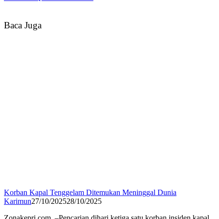
Baca Juga
Korban Kapal Tenggelam Ditemukan Meninggal Dunia
Karimun
27/10/2025
28/10/2025
Zonakepri.com –Pencarian dihari ketiga satu korban insiden kapal