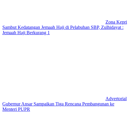
Zona Kepri
Sambut Kedatangan Jemaah Haji di Pelabuhan SBP, Zulhidayat :
Jemaah Haji Berkurang 1
Advertorial
Gubernur Ansar Sampaikan Tiga Rencana Pembangunan ke
Menteri PUPR