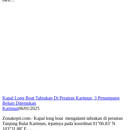
Kapal Long Boat Tabrakan Di Perairan Karimun, 3 Penumpang
Belum Ditemukan
Karimun
06/01/2025
Zonakepri.com– Kapal long boat mengalami tabrakan di perairan
Tanjung Balai Karimun, tepatnya pada koordinat 01°06.83’ N
103°31.88’ E,…