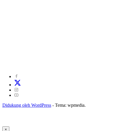
©
2024
zonakepri.com |
Tentang Kami
|
Redaksi
|
Disclaimer
|
Kode Perilaku Perusahaan Pers
|
Pedoman Media Cyber
|
Visi Misi
|
Kode Etik Jurnalistik
|
Pedoman Pemberitaan Ramah Anak
Didukung oleh WordPress
-
Tema: wpmedia.
×