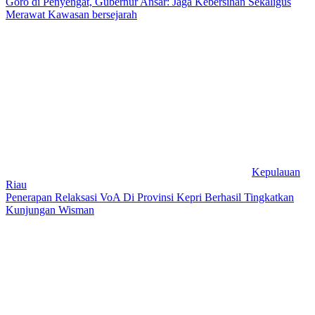
Goro di Penyengat, Gubernur Ansar: Jaga Kebersihan Sekaligus
Merawat Kawasan bersejarah
Kepulauan
Riau
Penerapan Relaksasi VoA Di Provinsi Kepri Berhasil Tingkatkan
Kunjungan Wisman