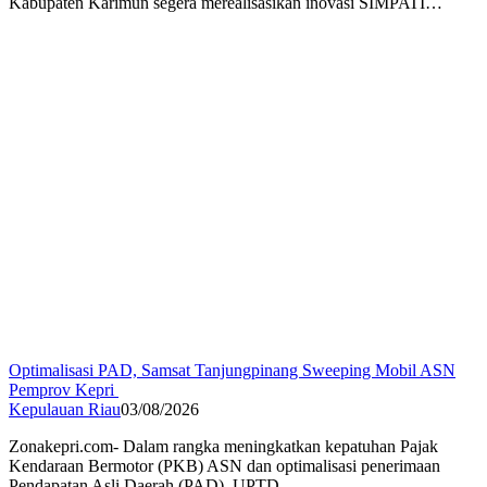
Kabupaten Karimun segera merealisasikan inovasi SIMPATI…
Optimalisasi PAD, Samsat Tanjungpinang Sweeping Mobil ASN
Pemprov Kepri
Kepulauan Riau
03/08/2026
Zonakepri.com- Dalam rangka meningkatkan kepatuhan Pajak
Kendaraan Bermotor (PKB) ASN dan optimalisasi penerimaan
Pendapatan Asli Daerah (PAD). UPTD…