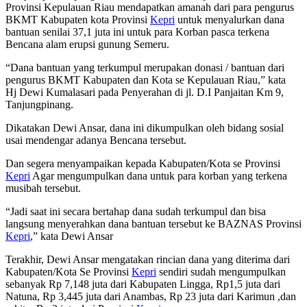
Provinsi Kepulauan Riau mendapatkan amanah dari para pengurus
BKMT Kabupaten kota Provinsi
Kepri
untuk menyalurkan dana
bantuan senilai 37,1 juta ini untuk para Korban pasca terkena
Bencana alam erupsi gunung Semeru.
“Dana bantuan yang terkumpul merupakan donasi / bantuan dari
pengurus BKMT Kabupaten dan Kota se Kepulauan Riau,” kata
Hj Dewi Kumalasari pada Penyerahan di jl. D.I Panjaitan Km 9,
Tanjungpinang.
Dikatakan Dewi Ansar, dana ini dikumpulkan oleh bidang sosial
usai mendengar adanya Bencana tersebut.
Dan segera menyampaikan kepada Kabupaten/Kota se Provinsi
Kepri
Agar mengumpulkan dana untuk para korban yang terkena
musibah tersebut.
“Jadi saat ini secara bertahap dana sudah terkumpul dan bisa
langsung menyerahkan dana bantuan tersebut ke BAZNAS Provinsi
Kepri
,” kata Dewi Ansar
Terakhir, Dewi Ansar mengatakan rincian dana yang diterima dari
Kabupaten/Kota Se Provinsi
Kepri
sendiri sudah mengumpulkan
sebanyak Rp 7,148 juta dari Kabupaten Lingga, Rp1,5 juta dari
Natuna, Rp 3,445 juta dari Anambas, Rp 23 juta dari Karimun ,dan