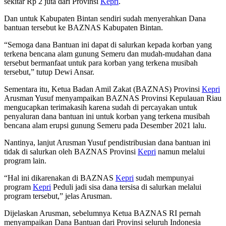
sekitar Rp 2 juta dari Provinsi
Kepri
.
Dan untuk Kabupaten Bintan sendiri sudah menyerahkan Dana
bantuan tersebut ke BAZNAS Kabupaten Bintan.
“Semoga dana Bantuan ini dapat di salurkan kepada korban yang
terkena bencana alam gunung Semeru dan mudah-mudahan dana
tersebut bermanfaat untuk para korban yang terkena musibah
tersebut,” tutup Dewi Ansar.
Sementara itu, Ketua Badan Amil Zakat (BAZNAS) Provinsi
Kepri
Arusman Yusuf menyampaikan BAZNAS Provinsi Kepulauan Riau
mengucapkan terimakasih karena sudah di percayakan untuk
penyaluran dana bantuan ini untuk korban yang terkena musibah
bencana alam erupsi gunung Semeru pada Desember 2021 lalu.
Nantinya, lanjut Arusman Yusuf pendistribusian dana bantuan ini
tidak di salurkan oleh BAZNAS Provinsi
Kepri
namun melalui
program lain.
“Hal ini dikarenakan di BAZNAS
Kepri
sudah mempunyai
program
Kepri
Peduli jadi sisa dana tersisa di salurkan melalui
program tersebut,” jelas Arusman.
Dijelaskan Arusman, sebelumnya Ketua BAZNAS RI pernah
menyampaikan Dana Bantuan dari Provinsi seluruh Indonesia