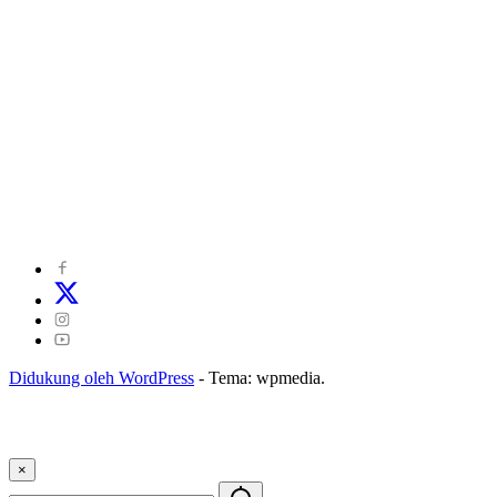
©
2024
zonakepri.com |
Tentang Kami
|
Redaksi
|
Disclaimer
|
Kode Perilaku Perusahaan Pers
|
Pedoman Media Cyber
|
Visi Misi
|
Kode Etik Jurnalistik
|
Pedoman Pemberitaan Ramah Anak
Didukung oleh WordPress
-
Tema: wpmedia.
×