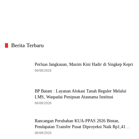
Berita Terbaru
Perluas Jangkauan, Maxim Kini Hadir di Singkep Kepri
06/08/2026
BP Batam : Layanan Alokasi Tanah Reguler Melalui
LMS, Waspadai Penipuan Atasnama Institusi
06/08/2026
Rancangan Perubahan KUA-PPAS 2026 Bintan,
Pendapatan Transfer Pusat Diproyeksi Naik Rp1,41
Miliar
06/08/2026