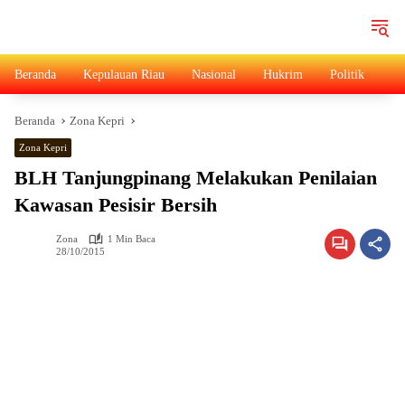
Langsung
ke
konten
Beranda
Kepulauan Riau
Nasional
Hukrim
Politik
Ad
Beranda
Zona Kepri
Zona Kepri
BLH Tanjungpinang Melakukan Penilaian
Kawasan Pesisir Bersih
Zona
1 Min Baca
28/10/2015