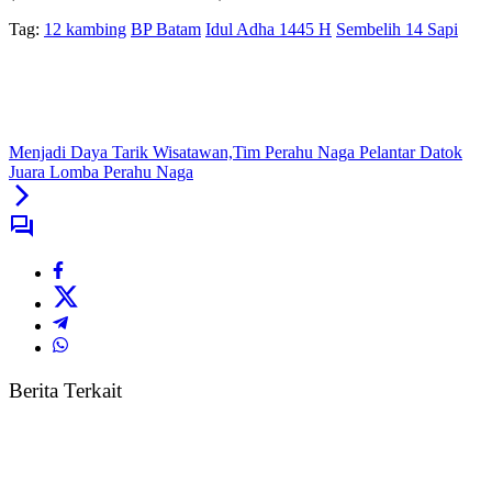
Tag:
12 kambing
BP Batam
Idul Adha 1445 H
Sembelih 14 Sapi
Menjadi Daya Tarik Wisatawan,Tim Perahu Naga Pelantar Datok
Juara Lomba Perahu Naga
Berita Terkait