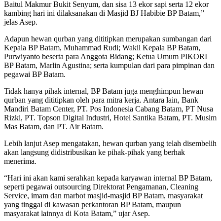
Baitul Makmur Bukit Senyum, dan sisa 13 ekor sapi serta 12 ekor
kambing hari ini dilaksanakan di Masjid BJ Habibie BP Batam,”
jelas Asep.
Adapun hewan qurban yang dititipkan merupakan sumbangan dari
Kepala BP Batam, Muhammad Rudi; Wakil Kepala BP Batam,
Purwiyanto beserta para Anggota Bidang; Ketua Umum PIKORI
BP Batam, Marlin Agustina; serta kumpulan dari para pimpinan dan
pegawai BP Batam.
Tidak hanya pihak internal, BP Batam juga menghimpun hewan
qurban yang dititipkan oleh para mitra kerja. Antara lain, Bank
Mandiri Batam Center, PT. Pos Indonesia Cabang Batam, PT Nusa
Rizki, PT. Topson Digital Industri, Hotel Santika Batam, PT. Musim
Mas Batam, dan PT. Air Batam.
Lebih lanjut Asep mengatakan, hewan qurban yang telah disembelih
akan langsung didistribusikan ke pihak-pihak yang berhak
menerima.
“Hari ini akan kami serahkan kepada karyawan internal BP Batam,
seperti pegawai outsourcing Direktorat Pengamanan, Cleaning
Service, imam dan marbot masjid-masjid BP Batam, masyarakat
yang tinggal di kawasan perkantoran BP Batam, maupun
masyarakat lainnya di Kota Batam,” ujar Asep.