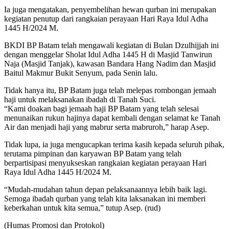
Ia juga mengatakan, penyembelihan hewan qurban ini merupakan
kegiatan penutup dari rangkaian perayaan Hari Raya Idul Adha
1445 H/2024 M.
BKDI BP Batam telah mengawali kegiatan di Bulan Dzulhijjah ini
dengan menggelar Sholat Idul Adha 1445 H di Masjid Tanwirun
Naja (Masjid Tanjak), kawasan Bandara Hang Nadim dan Masjid
Baitul Makmur Bukit Senyum, pada Senin lalu.
Tidak hanya itu, BP Batam juga telah melepas rombongan jemaah
haji untuk melaksanakan ibadah di Tanah Suci.
“Kami doakan bagi jemaah haji BP Batam yang telah selesai
menunaikan rukun hajinya dapat kembali dengan selamat ke Tanah
Air dan menjadi haji yang mabrur serta mabruroh,” harap Asep.
Tidak lupa, ia juga mengucapkan terima kasih kepada seluruh pihak,
terutama pimpinan dan karyawan BP Batam yang telah
berpartisipasi menyukseskan rangkaian kegiatan perayaan Hari
Raya Idul Adha 1445 H/2024 M.
“Mudah-mudahan tahun depan pelaksanaannya lebih baik lagi.
Semoga ibadah qurban yang telah kita laksanakan ini memberi
keberkahan untuk kita semua,” tutup Asep. (rud)
(Humas Promosi dan Protokol)