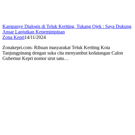
Kampanye Dialogis di Teluk Keriting, Tukang Ojek : Saya Dukung
Ansar Lanjutkan Kepemimpinan
Zona Kepri
14/11/2024
Zonakepri.com- Ribuan masyarakat Teluk Keriting Kota
Tanjungpinang dengan suka cita menyambut kedatangan Calon
Gubernur Kepri nomor urut satu…