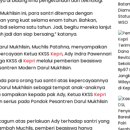
 di bidang ilmu pengetahuan dan teknologi.
ukhlisin ini, para santri ditempa dengan
rian yang kuat selama enam tahun. Bahkan,
di selama satu tahun. Jadi, begitu mereka lanjut
 jadi dan siap bersaing,” katanya.
arul Mukhlisin, Muchlis Patahna, menyampaikan
epercayaan Ketua KKSS
Kepri
, Ady Indra Pawennari
a KKSS di
Kepri
melalui pemberian beasiswa
santren Modern Darul Mukhlisin.
ada para orang tua santri atas kepercayaannya
arul Mukhlisin sebagai tempat anak-anaknya
aya sampaikan kepada pak Ady, Ketua KKSS
Kepri
 serius pada Pondok Pesantren Darul Mukhlisin
agum atas perlakuan Ady terhadap santri yang
 tambah Muchlis, pemberi beasiswa hanya