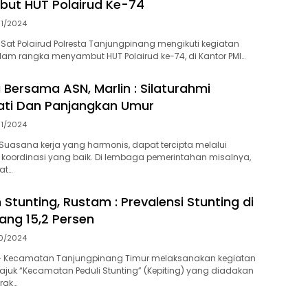
ut HUT Polairud Ke-74
11/2024
Sat Polairud Polresta Tanjungpinang mengikuti kegiatan
am rangka menyambut HUT Polairud ke-74, di Kantor PMI…
 Bersama ASN, Marlin : Silaturahmi
ati Dan Panjangkan Umur
11/2024
uasana kerja yang harmonis, dapat tercipta melalui
koordinasi yang baik. Di lembaga pemerintahan misalnya,
at…
Stunting, Rustam : Prevalensi Stunting di
ang 15,2 Persen
10/2024
– Kecamatan Tanjungpinang Timur melaksanakan kegiatan
ajuk “Kecamatan Peduli Stunting” (Kepiting) yang diadakan
rak…