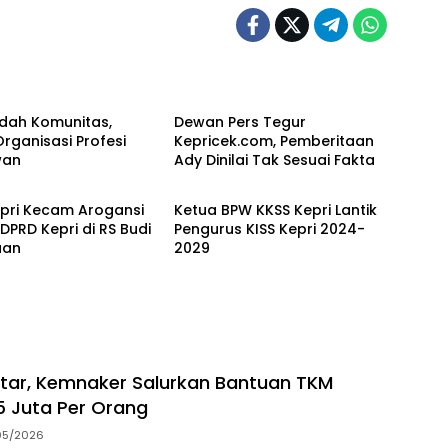
uan Riau
Kepulauan Riau
dah Komunitas,
Dewan Pers Tegur
rganisasi Profesi
Kepricek.com, Pemberitaan
wan
Ady Dinilai Tak Sesuai Fakta
Kepulauan Riau
epri Kecam Arogansi
Ketua BPW KKSS Kepri Lantik
PRD Kepri di RS Budi
Pengurus KISS Kepri 2024-
aan
2029
tar, Kemnaker Salurkan Bantuan TKM
 Juta Per Orang
05/2026