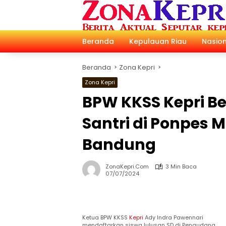
Langsung
ke
konten
Beranda
Kepulauan Riau
Nasion
Beranda
Zona Kepri
Zona Kepri
BPW KKSS Kepri Be
Santri di Ponpes 
Bandung
ZonaKepri.com
3 Min Baca
07/07/2024
Ketua BPW KKSS
Kepri
Ady Indra Pawennari
mendaftarkan siswa lulusan SD di Pengudang