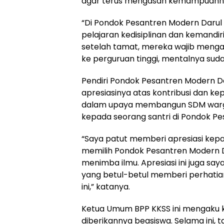
agar terus mengasah kemampuannya
“Di Pondok Pesantren Modern Darul M
pelajaran kedisiplinan dan kemandi
setelah tamat, mereka wajib mengab
ke perguruan tinggi, mentalnya sudah
Pendiri Pondok Pesantren Modern D
apresiasinya atas kontribusi dan k
dalam upaya membangun SDM warg
kepada seorang santri di Pondok Pe
“Saya patut memberi apresiasi kep
memilih Pondok Pesantren Modern D
menimba ilmu. Apresiasi ini juga s
yang betul-betul memberi perhatian
ini,” katanya.
Ketua Umum BPP KKSS ini mengaku k
diberikannya beasiswa. Selama ini,