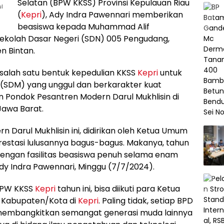
Selatan (BPW KKSS) Provinsi Kepulauan Riau
ul
(
Kepri
), Ady Indra Pawennari memberikan
beasiswa kepada Muhammad Alif
 Sekolah Dasar Negeri (SDN) 005 Pengudang,
n Bintan.
salah satu bentuk kepedulian KKSS
Kepri
untuk
SDM) yang unggul dan berkarakter kuat
 Pondok Pesantren Modern Darul Mukhlisin di
Jawa Barat.
 Darul Mukhlisin ini, didirikan oleh Ketua Umum
restasi lulusannya bagus-bagus. Makanya, tahun
engan fasilitas beasiswa penuh selama enam
Ady Indra Pawennari, Minggu (7/7/2024).
 BPW KKSS
Kepri
tahun ini, bisa diikuti para Ketua
 Kabupaten/Kota di
Kepri
. Paling tidak, setiap BPD
 membangkitkan semangat generasi muda lainnya