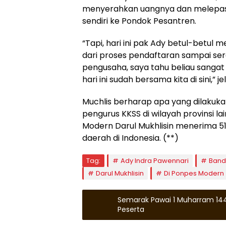
menyerahkan uangnya dan melepas 
sendiri ke Pondok Pesantren.
“Tapi, hari ini pak Ady betul-betul 
dari proses pendaftaran sampai sera
pengusaha, saya tahu beliau sangat s
hari ini sudah bersama kita di sini,” j
Muchlis berharap apa yang dilakuka
pengurus KKSS di wilayah provinsi la
Modern Darul Mukhlisin menerima 51 
daerah di Indonesia. (**)
Tag:
Ady Indra Pawennari
Band
Darul Mukhlisin
Di Ponpes Modern
Semarak Pawai 1 Muharram 1446 
Peserta