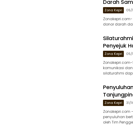
Darah Samb
Zona Kepri
05/
Zonakepri.com- 
donor darah dal
Silaturahmi
Penyejuk H
Zona Kepri
05/
Zonakepri.com-S
komunikasi dan 
silaturahmi dap
Penyuluhan 
Tanjungpin
Zona Kepri
31/
Zonakepri.com 
penyuluhan bert
oleh Tim Pengge