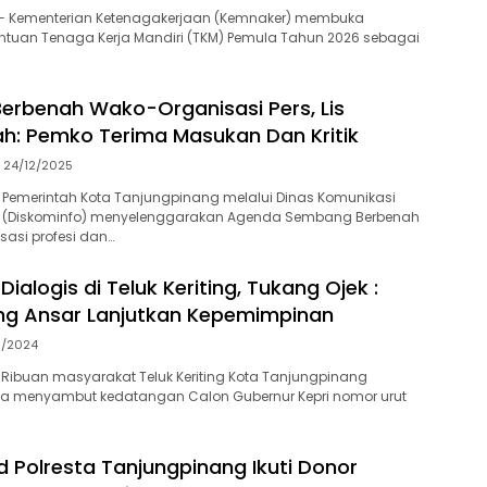
— Kementerian Ketenagakerjaan (Kemnaker) membuka
ntuan Tenaga Kerja Mandiri (TKM) Pemula Tahun 2026 sebagai
rbenah Wako-Organisasi Pers, Lis
: Pemko Terima Masukan Dan Kritik
24/12/2025
 Pemerintah Kota Tanjungpinang melalui Dinas Komunikasi
a (Diskominfo) menyelenggarakan Agenda Sembang Berbenah
asi profesi dan…
alogis di Teluk Keriting, Tukang Ojek :
ng Ansar Lanjutkan Kepemimpinan
11/2024
Ribuan masyarakat Teluk Keriting Kota Tanjungpinang
ta menyambut kedatangan Calon Gubernur Kepri nomor urut
d Polresta Tanjungpinang Ikuti Donor