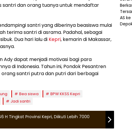
santri dan orang tuanya untuk mendaftar
mendampingi santri yang diberinya beasiswa mulai
h terima santri di asrama. Padahal, sebagai
ibuk. Dua hari lalu di
Kepri
, kemarin di Makassar,
elasnya.
n Ady dapat menjadi motivasi bagi para
innya di Indonesia. Tahun ini, Pondok Pesantren
orang santri putra dan putri dari berbagai
ung
Bea siswa
BPW KKSS Kepri
Jadi santri
H Tingkat Provinsi Kepri, Diikuti Lebih 7000