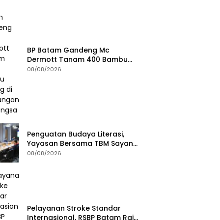
BP Batam Gandeng Mc
Dermott Tanam 400 Bambu
Betung di Bendungan Sei
08/08/2026
Nongsa
Penguatan Budaya Literasi,
Yayasan Bersama TBM Sayang
Anak Kunjungi BP Batam
08/08/2026
Pelayanan Stroke Standar
Internasional, RSBP Batam Raih