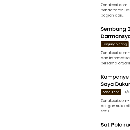
Zonakepri.com 
pendaftaran Ba
bagian dari…
Sembang Be
Darmansyah
Tanjungpinang
Zonakepri.com–
dan Informatik
bersama organis
Kampanye Di
Saya Duku
Zona Kepri
14/
Zonakepri.com- 
dengan suka ci
satu…
Sat Polairu