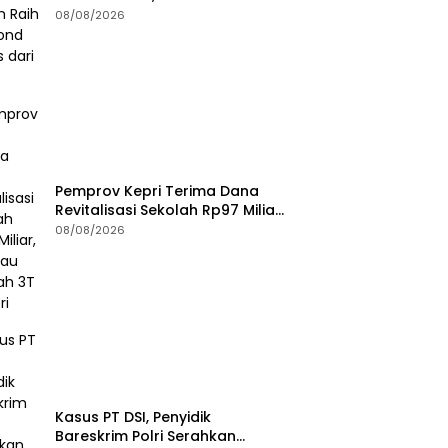
Diamond Status dari WSO
08/08/2026
Pemprov Kepri Terima Dana
Revitalisasi Sekolah Rp97 Miliar,
Jangkau Wilayah 3T di Kepri
08/08/2026
Kasus PT DSI, Penyidik
Bareskrim Polri Serahkan