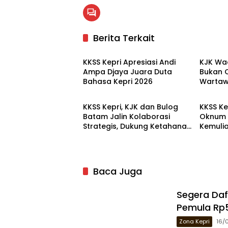
Berita Terkait
Kepulauan Riau
Kepula
KKSS Kepri Apresiasi Andi
KJK Wa
Ampa Djaya Juara Duta
Bukan O
Bahasa Kepri 2026
Warta
Kepulauan Riau
Batam
KKSS Kepri, KJK dan Bulog
KKSS K
Batam Jalin Kolaborasi
Oknum D
Strategis, Dukung Ketahanan
Kemuli
Pangan
Baca Juga
Segera Daf
Pemula Rp5
Zona Kepri
16/