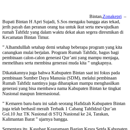
Bintan,
Zonakepri
–
Bupati Bintan H Apri Sujadi, S.Sos mengaku bangga atas tekad,
jerih payah dan peranan orang tua untuk ikut serta mewujudkan
rumah Tahfidz yang dalam waktu dekat akan segera diresmikan di
Kecamatan Bintan Timur.
” Alhamdulllah setahap demi setahap beberapa program yang kita
canangkan mulai berjalan. Program Rumah Tahfidz, bagus bagi
pembinaan calon-calon generasi Qur’ani yang mampu menjaga,
memelihara serta membina generasi muda kita ” ungkapnya.
Dikatakannya juga bahwa Kabupaten Bintan saat ini fokus pada
pembinaan Sumber Daya Manusia (SDM), melalui pembinaan
Rumah Tahfidz nantinya juga diharapkan mampu menghasilkan
generasi yang bisa membawa nama Kabupaten Bintan ke tingkat
Nasional maupun Internasional.
” Kemaren baru-baru ini salah seorang Hafidzah Kabupaten Bintan
juga telah berhasil meraih Terbaik 1 Cabang Tahfidzul Qur’an
Gol.10 Juz TK Nasional di STQ Nasional ke 24, Tarakan,
Kalimantan Barat ” ujarnya bangga.
Sementara itu, Kasubag Keagamaan Bagian Kesra Setda Kabupaten