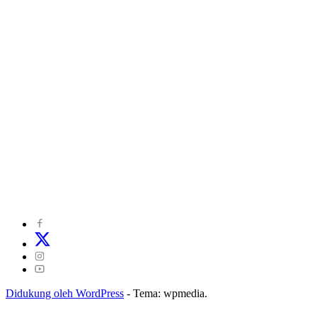
©
2024
zonakepri.com |
Tentang Kami
|
Redaksi
|
Disclaimer
|
Kode Perilaku Perusahaan Pers
|
Pedoman Media Cyber
|
Visi Misi
|
Kode Etik Jurnalistik
|
Pedoman Pemberitaan Ramah Anak
Didukung oleh WordPress
-
Tema: wpmedia.