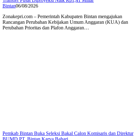
Transfer Pusat Diproyeksi Naik Rp1,41 Miliar
Bintan
06/08/2026
Zonakepri.com – Pemerintah Kabupaten Bintan mengajukan
Rancangan Perubahan Kebijakan Umum Anggaran (KUA) dan
Perubahan Prioritas dan Plafon Anggaran…
Pemkab Bintan Buka Seleksi Bakal Calon Komisaris dan Direktur
BUMD PT. Bintan Karya Bahari