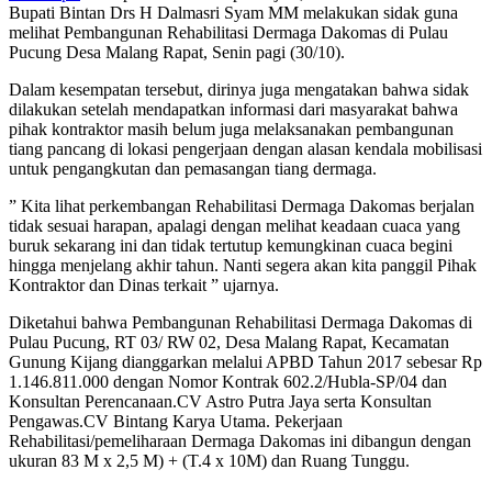
Bupati Bintan Drs H Dalmasri Syam MM melakukan sidak guna
melihat Pembangunan Rehabilitasi Dermaga Dakomas di Pulau
Pucung Desa Malang Rapat, Senin pagi (30/10).
Dalam kesempatan tersebut, dirinya juga mengatakan bahwa sidak
dilakukan setelah mendapatkan informasi dari masyarakat bahwa
pihak kontraktor masih belum juga melaksanakan pembangunan
tiang pancang di lokasi pengerjaan dengan alasan kendala mobilisasi
untuk pengangkutan dan pemasangan tiang dermaga.
” Kita lihat perkembangan Rehabilitasi Dermaga Dakomas berjalan
tidak sesuai harapan, apalagi dengan melihat keadaan cuaca yang
buruk sekarang ini dan tidak tertutup kemungkinan cuaca begini
hingga menjelang akhir tahun. Nanti segera akan kita panggil Pihak
Kontraktor dan Dinas terkait ” ujarnya.
Diketahui bahwa Pembangunan Rehabilitasi Dermaga Dakomas di
Pulau Pucung, RT 03/ RW 02, Desa Malang Rapat, Kecamatan
Gunung Kijang dianggarkan melalui APBD Tahun 2017 sebesar Rp
1.146.811.000 dengan Nomor Kontrak 602.2/Hubla-SP/04 dan
Konsultan Perencanaan.CV Astro Putra Jaya serta Konsultan
Pengawas.CV Bintang Karya Utama. Pekerjaan
Rehabilitasi/pemeliharaan Dermaga Dakomas ini dibangun dengan
ukuran 83 M x 2,5 M) + (T.4 x 10M) dan Ruang Tunggu.