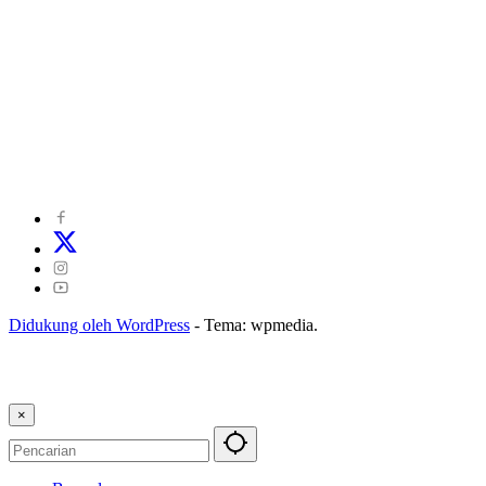
©
2024
zonakepri.com |
Tentang Kami
|
Redaksi
|
Disclaimer
|
Kode Perilaku Perusahaan Pers
|
Pedoman Media Cyber
|
Visi Misi
|
Kode Etik Jurnalistik
|
Pedoman Pemberitaan Ramah Anak
Didukung oleh WordPress
-
Tema: wpmedia.
×